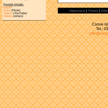
Fremde Inhalte:
last.fm
|
|
Fotos
(Flickr)
Impressum
Tickets
Anfa
Videos
(YouTube)
Videos
(vimeo)
Conne Isl
Tel.: 
info@conn