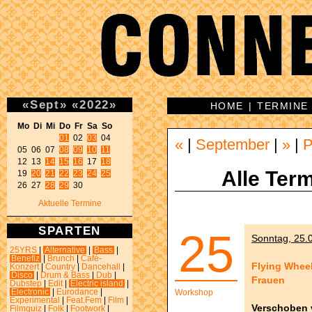
«
Sept
»
«
2022
»
HOME
|
TERMINE
Mo Di Mi Do Fr Sa So 
01
 02 
03
 04 

«
|
September
|
»
|
P
05 06 07 
08
09
10
11
12 13 
14
15
16
 17 
18
Alle Term
19 
20
21
22
23
24
25
26 27 
28
29
 30 
Aktuelle Termine
SPARTEN
25
Sonntag, 25.0
25YRS
|
Alternative
|
Bass
|
Benefiz
|
Brunch
|
Café-
Flying Whee
Konzert
|
Country
|
Dancehall
|
Disco
|
Drum & Bass
|
Dub
|
Frauen
Dubstep
|
Edit
|
Electric island
|
Electronic
|
Eurodance
|
Workshop
Experimental
|
Feat.Fem
|
Film
|
Verschoben v
Filmquiz
|
Folk
|
Footwork
|