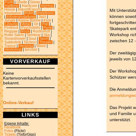
Funk
|
Ghetto
|
Grime
|
Halftime
|
Hardcore
|
HipHop
|
House
|
Import/Export
|
Mit Unterstüt
Inbetween
|
Indie
|
Indietronic
können sowoh
|
Infoveranstaltung
|
Jazz
|
Jungle
|
Kleine Bühne
|
Klub
|
fortgeschritt
Lesung
|
Metal
|
Oi!
|
Pop
|
Postrock
|
Psychobilly
|
Punk
|
Skatepark ent
Reggae
|
Rock
|
RocknRoll
|
Workshop rich
Roter Salon
|
Seminar
|
Ska
|
Snowshower
|
Soul
|
Sport
|
zwischen 12 
Subbotnik
|
Techno
|
Theater
|
Trance
|
Veranda
|
Wave
|
Workshop
|
tanzbar
|
Der zweitägi
jeweils von 12
VORVERKAUF
Der Workshop 
Keine
Schützer werd
Kartenvorverkaufsstellen
bekannt.
Die Anmeldung
anmeldungwo
Online-Verkauf
Das Projekt w
und Familie u
LINKS
unterstützt.
Eigene Inhalte:
Facebook
Fotos
(Flickr)
Tickets
(TixforGigs)