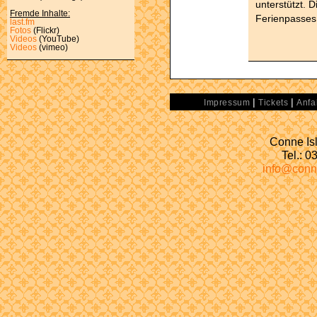
unterstützt.
Fremde Inhalte:
Ferienpasses 
last.fm
Fotos
(Flickr)
Videos
(YouTube)
Videos
(vimeo)
|
|
Impressum
Tickets
Anfa
Conne Isl
Tel.: 
info@conn