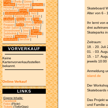
Funk
|
Ghetto
|
Grime
|
Halftime
|
Hardcore
|
HipHop
|
House
|
Import/Export
|
Skateboard W
Inbetween
|
Indie
|
Indietronic
Alter von 6 - 
|
Infoveranstaltung
|
Jazz
|
Jungle
|
Kleine Bühne
|
Klub
|
Lesung
|
Metal
|
Oi!
|
Pop
|
Postrock
|
Psychobilly
|
Punk
|
Ihr lernt von
Reggae
|
Rock
|
RocknRoll
|
drei aufeinan
Roter Salon
|
Seminar
|
Ska
|
Snowshower
|
Soul
|
Sport
|
Skateparks in
Subbotnik
|
Techno
|
Theater
|
Trance
|
Veranda
|
Wave
|
Workshop
|
tanzbar
|
Zeitraum:
18. - 20. Juli
VORVERKAUF
01. - 03. Aug
15. - 17. Aug
Keine
jeweils 10:00
Kartenvorverkaufsstellen
bekannt.
Anmeldung u
island.de
Online-Verkauf
Der Workshop 
Skateboards w
LINKS
Eigene Inhalte:
Das Projekt w
Facebook
Fotos
(Flickr)
und Familie u
Tickets
(TixforGigs)