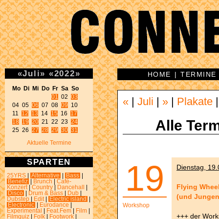
«
Juli
»
«
2022
»
HOME
|
TERMINE
Mo Di Mi Do Fr Sa So 
01
 02 
03
«
|
Juli
|
»
|
Plakate
04 05 
06
 07 08 
09
 10 

11 
12
13
 14 
15
 16 
17
Alle Term
18
19
20
 21 22 23 
24
25 26 
27
28
29
30
31
Aktuelle Termine
SPARTEN
19
Dienstag, 19.
25YRS
|
Alternative
|
Bass
|
Benefiz
|
Brunch
|
Café-
Flying Whee
Konzert
|
Country
|
Dancehall
|
Disco
|
Drum & Bass
|
Dub
|
(und Jungen
Dubstep
|
Edit
|
Electric island
|
Electronic
|
Eurodance
|
Workshop
Experimental
|
Feat.Fem
|
Film
|
+++ der Work
Filmquiz
|
Folk
|
Footwork
|