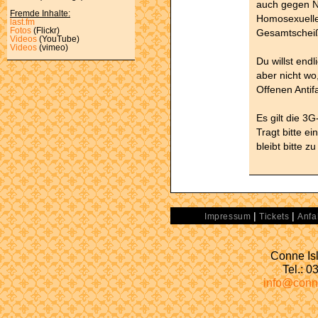
auch gegen N
Fremde Inhalte:
Homosexuellen
last.fm
Fotos
(Flickr)
Gesamtschei
Videos
(YouTube)
Videos
(vimeo)
Du willst end
aber nicht w
Offenen Antif
Es gilt die 3
Tragt bitte ei
bleibt bitte z
|
|
Impressum
Tickets
Anfa
Conne Isl
Tel.: 
info@conn