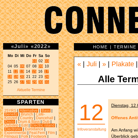
«
Juli
»
«
2022
»
HOME
|
TERMINE
Mo Di Mi Do Fr Sa So 
01
 02 
03
«
|
Juli
|
»
|
Plakate
04 05 
06
 07 08 
09
 10 

11 
12
13
 14 
15
 16 
17
Alle Term
18
19
20
 21 22 23 
24
25 26 
27
28
29
30
31
Aktuelle Termine
SPARTEN
12
Dienstag, 12.
25YRS
|
Alternative
|
Bass
|
Benefiz
|
Brunch
|
Café-
Offenes Anti
Konzert
|
Country
|
Dancehall
|
Disco
|
Drum & Bass
|
Dub
|
Dubstep
|
Edit
|
Electric island
|
Electronic
|
Eurodance
|
Infoveranstaltung
Am Anfang wi
Experimental
|
Feat.Fem
|
Film
|
Überblick geb
Filmquiz
|
Folk
|
Footwork
|