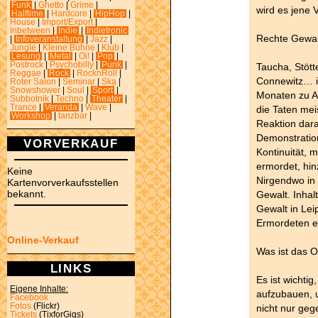
Funk
|
Ghetto
|
Grime
|
wird es jene 
Halftime
|
Hardcore
|
HipHop
|
House
|
Import/Export
|
Inbetween
|
Indie
|
Indietronic
Rechte Gewal
|
Infoveranstaltung
|
Jazz
|
Jungle
|
Kleine Bühne
|
Klub
|
Lesung
|
Metal
|
Oi!
|
Pop
|
Postrock
|
Psychobilly
|
Punk
|
Taucha, Stött
Reggae
|
Rock
|
RocknRoll
|
Connewitz… i
Roter Salon
|
Seminar
|
Ska
|
Snowshower
|
Soul
|
Sport
|
Monaten zu A
Subbotnik
|
Techno
|
Theater
|
Trance
|
Veranda
|
Wave
|
die Taten mei
Workshop
|
tanzbar
|
Reaktion dar
Demonstration
VORVERKAUF
Kontinuität,
ermordet, hi
Keine
Nirgendwo in
Kartenvorverkaufsstellen
bekannt.
Gewalt. Inhalt
Gewalt in Lei
Ermordeten e
Online-Verkauf
Was ist das O
LINKS
Es ist wichtig
Eigene Inhalte:
aufzubauen, 
Facebook
Fotos
(Flickr)
nicht nur ge
Tickets
(TixforGigs)