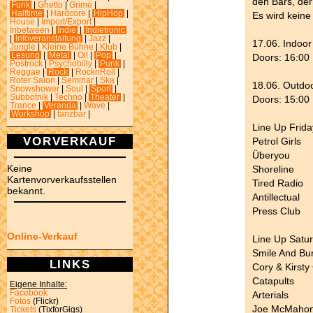
den Bars, der
Funk
|
Ghetto
|
Grime
|
Halftime
|
Hardcore
|
HipHop
|
Es wird kein
House
|
Import/Export
|
Inbetween
|
Indie
|
Indietronic
|
Infoveranstaltung
|
Jazz
|
17.06. Indoo
Jungle
|
Kleine Bühne
|
Klub
|
Lesung
|
Metal
|
Oi!
|
Pop
|
Doors: 16:00
Postrock
|
Psychobilly
|
Punk
|
Reggae
|
Rock
|
RocknRoll
|
Roter Salon
|
Seminar
|
Ska
|
18.06. Outdoo
Snowshower
|
Soul
|
Sport
|
Subbotnik
|
Techno
|
Theater
|
Doors: 15:00
Trance
|
Veranda
|
Wave
|
Workshop
|
tanzbar
|
Line Up Frida
VORVERKAUF
Petrol Girls
Überyou
Keine
Shoreline
Kartenvorverkaufsstellen
Tired Radio
bekannt.
Antillectual
Press Club
Online-Verkauf
Line Up Satu
Smile And Bu
LINKS
Cory & Kirsty 
Catapults
Eigene Inhalte:
Facebook
Arterials
Fotos
(Flickr)
Joe McMaho
Tickets
(TixforGigs)