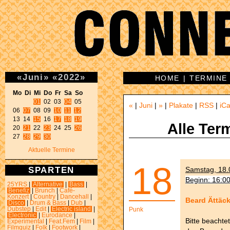
«
Juni
»
«
2022
»
HOME
|
TERMINE
Mo Di Mi Do Fr Sa So 
01
 02 03 
04
 05 

«
|
Juni
|
»
|
Plakate
|
RSS
|
iCa
06 
07
 08 09 
10
11
12
13 14 
15
 16 
17
18
19
Alle Ter
20 
21
 22 
23
 24 25 
26
27 
28
29
30
Aktuelle Termine
18
SPARTEN
Samstag, 18.0
Beginn: 16:0
25YRS
|
Alternative
|
Bass
|
Benefiz
|
Brunch
|
Café-
Konzert
|
Country
|
Dancehall
|
Beard Ättäck
Disco
|
Drum & Bass
|
Dub
|
Dubstep
|
Edit
|
Electric island
|
Punk
Electronic
|
Eurodance
|
Bitte beachte
Experimental
|
Feat.Fem
|
Film
|
Filmquiz
|
Folk
|
Footwork
|