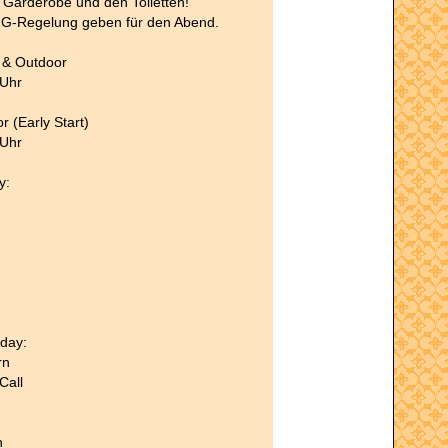
 Garderobe und den Toiletten!
e G-Regelung geben für den Abend.
r & Outdoor
 Uhr
r (Early Start)
 Uhr
y:
rday:
rn
Call
n