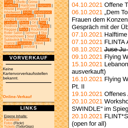
Funk
|
Ghetto
|
Grime
|
04.10.2021
Offene T
Halftime
|
Hardcore
|
HipHop
|
House
|
Import/Export
|
06.10.2021
„Dem To
Inbetween
|
Indie
|
Indietronic
|
Infoveranstaltung
|
Jazz
|
Frauen dem Konzent
Jungle
|
Kleine Bühne
|
Klub
|
Lesung
|
Metal
|
Oi!
|
Pop
|
Gespräch mit der Üb
Postrock
|
Psychobilly
|
Punk
|
Reggae
|
Rock
|
RocknRoll
|
07.10.2021
Halftim
Roter Salon
|
Seminar
|
Ska
|
Snowshower
|
Soul
|
Sport
|
Subbotnik
|
Techno
|
Theater
|
07.10.2021
FLINTA 
Trance
|
Veranda
|
Wave
|
Workshop
|
tanzbar
|
08.10.2021
Juse Ju 
09.10.2021
Flying 
VORVERKAUF
15.10.2021
Lebanon
Keine
ausverkauft)
Kartenvorverkaufsstellen
16.10.2021
Flying 
bekannt.
Pt. II
19.10.2021
Offenes 
Online-Verkauf
20.10.2021
Worksh
LINKS
SWINDLE“ im Spiegel 
20.10.2021
FLINT*S
Eigene Inhalte:
Facebook
(open for all)
Fotos
(Flickr)
Tickets
(TixforGigs)