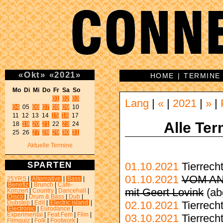
«
Okt
»
«
2021
»
HOME
|
TERMINE
Mo Di Mi Do Fr Sa So 
01
02
03
Lang
|
«
|
2021
|
»
|
04
 05 
06
07
08
09
 10 

11 12 13 14 
15
16
 17 

Alle Ter
18 
19
20
21
 22 
23
 24 

25 26 
27
28
29
30
31
Aktuelle Termine
SPARTEN
01.10.2021
Tierrech
01.10.2021
VOM AND
25YRS
|
Alternative
|
Bass
|
Benefiz
|
Brunch
|
Café-
mit Geert Lovink
(ab
Konzert
|
Country
|
Dancehall
|
Disco
|
Drum & Bass
|
Dub
|
02.10.2021
Tierrech
Dubstep
|
Edit
|
Electric island
|
Electronic
|
Eurodance
|
Experimental
|
Feat.Fem
|
Film
|
03.10.2021
Tierrech
Filmquiz
|
Folk
|
Footwork
|