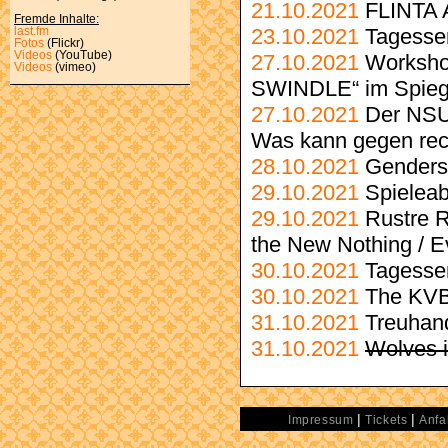
21.10.2021
FLINTA 
Fremde Inhalte:
23.10.2021
Tagessem
last.fm
Fotos
(Flickr)
Videos
(YouTube)
27.10.2021
Worksh
Videos
(vimeo)
SWINDLE“ im Spiegel 
27.10.2021
Der NSU
Was kann gegen rec
28.10.2021
Genders
29.10.2021
Spielea
29.10.2021
Rustre R
the New Nothing / E
30.10.2021
Tagessem
30.10.2021
The KVB
31.10.2021
Treuhan
31.10.2021
Wolves 
|
|
Impressum
Tickets
Anfa