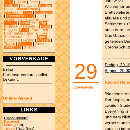
Jahr 2021.
Funk
|
Ghetto
|
Grime
|
Halftime
|
Hardcore
|
HipHop
|
Wie immer unt
House
|
Import/Export
|
Brettspielere
Inbetween
|
Indie
|
Indietronic
|
Infoveranstaltung
|
Jazz
|
aktuelle und 
Jungle
|
Kleine Bühne
|
Klub
|
Lesung
|
Metal
|
Oi!
|
Pop
|
Sortiment zu 
Postrock
|
Psychobilly
|
Punk
|
auch eure Lie
Reggae
|
Rock
|
RocknRoll
|
Roter Salon
|
Seminar
|
Ska
|
Das Ganze fin
Snowshower
|
Soul
|
Sport
|
Subbotnik
|
Techno
|
Theater
|
geltenden Be
Trance
|
Veranda
|
Wave
|
CoronaSchutz
Workshop
|
tanzbar
|
VORVERKAUF
29
Freitag, 29.1
Keine
Beginn: 20:0
Kartenvorverkaufsstellen
bekannt.
Record Relea
Experimental
*Nachholterm
Online-Verkauf
Der Leipziger
zweiten Studi
LINKS
Everything is
und dem Nichts
Eigene Inhalte:
Facebook
vernetzt und
Fotos
(Flickr)
zugleich imme
Tickets
(TixforGigs)