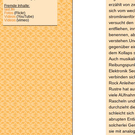
erzählt von 
Fremde Inhalte:
last.fm
sich vom wec
Fotos
(Flickr)
stromlinienfö
Videos
(YouTube)
Videos
(vimeo)
versucht den
entfliehen, i
benennen, abe
verstehen.Und
gegenüber ein
dem Kollaps s
Auch musikali
Reibungspunk
Elektronik S
verbinden sic
Rock Anleihen
Rustre hat au
viele AUfnah
Rascheln und
durchzieht die
schleicht sich
abrupten Entl
solcherlei Ge
sie mit analo