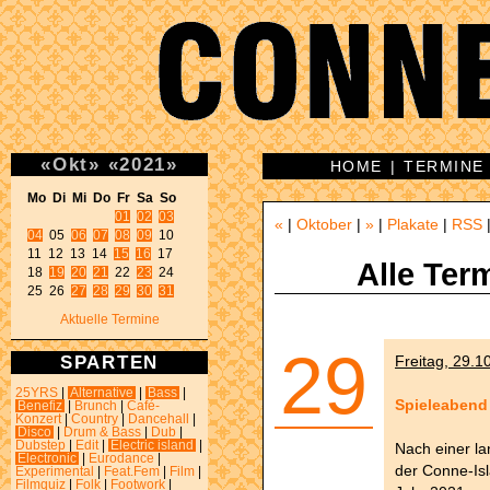
«
Okt
»
«
2021
»
HOME
|
TERMINE
Mo Di Mi Do Fr Sa So 
01
02
03
«
|
Oktober
|
»
|
Plakate
|
RSS
04
 05 
06
07
08
09
 10 

11 12 13 14 
15
16
 17 

Alle Ter
18 
19
20
21
 22 
23
 24 

25 26 
27
28
29
30
31
Aktuelle Termine
29
SPARTEN
Freitag, 29.1
25YRS
|
Alternative
|
Bass
|
Spieleabend
Benefiz
|
Brunch
|
Café-
Konzert
|
Country
|
Dancehall
|
Disco
|
Drum & Bass
|
Dub
|
Dubstep
|
Edit
|
Electric island
|
Nach einer l
Electronic
|
Eurodance
|
der Conne-Isl
Experimental
|
Feat.Fem
|
Film
|
Filmquiz
|
Folk
|
Footwork
|