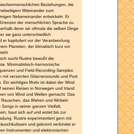
zwischenmenschlichen Beziehungen, die
helseitigem Miteinander zum
rmigen Nebeneinander entwickeln. Er
 Grenzen der menschlichen Sprache zu
nnerhalb derer wir oftmals die selben Dinge
r sie ganz unterschiedlich
 er kapituliert vor der Verantwortung
em Planeten, der klimatisch kurz vor
teht.
sch sucht Rustre bewußt die
te: Minimalistisch-harmonische
equenzen und Field-Recording-Samples
h mit verzerrten Gitarrensounds und Post
. Ein wichtiges Motiv ist dabei der Wind.
f seinen Reisen in Norwegen und Irland
men von Wind und Wellen gemacht. Das
 Rauschen, das Wehen und Wirbeln
 Songs in seiner ganzen Vielfalt,
 ein, baut sich auf und wütet bis zur
adung. Rustre experimentiert gern mit
räuschkulissen und gekonnt verbindet er
gen Instrumenten und elektronischen