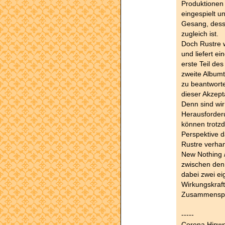
Produktionen -
eingespielt un
Gesang, dess
zugleich ist.
Doch Rustre w
und liefert e
erste Teil de
zweite Albumt
zu beantworte
dieser Akzept
Denn sind wir
Herausforderu
können trotz
Perspektive d
Rustre verhan
New Nothing /
zwischen den
dabei zwei ei
Wirkungskraf
Zusammenspiel
-----
Corona Hinwe