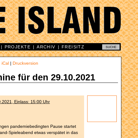
|
PROJEKTE
|
ARCHIV
|
FREISITZ
|
iCal
|
Druckversion
mine für den 29.10.2021
0.2021, Einlass: 15:00 Uhr
angen pandemiebedingten Pause startet
and-Spieleabend etwas verspätet in das