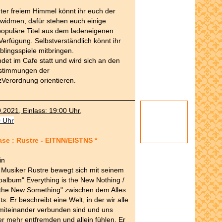
er freiem Himmel könnt ihr euch der
i widmen, dafür stehen euch einige
populäre Titel aus dem ladeneigenen
Verfügung. Selbstverständlich könnt ihr
blingsspiele mitbringen.
det im Cafe statt und wird sich an den
stimmungen der
Verordnung orientieren.
0.2021, Einlass: 19:00 Uhr,
0 Uhr
se : Rustre - EITNN/EISTNS *
in
 Musiker Rustre bewegt sich mit seinem
oalbum" Everything is the New Nothing /
 the New Something" zwischen dem Alles
: Er beschreibt eine Welt, in der wir alle
 miteinander verbunden sind und uns
r mehr entfremden und allein fühlen. Er