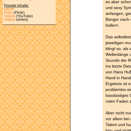
es aber schon
Fremde Inhalte:
und sexy Synt
last.fm
Fotos
(Flickr)
anfangen, ge
Videos
(YouTube)
Banger nach 
Videos
(vimeo)
ballern.
Das selbstbet
jeweiligen mu
klingt so, al
Wellenlänge un
Sounds der 80
ins letzte De
von Hans Hu$
Hand in Hand 
Ergebnis ist 
problemlos ei
basslastiges 
roten Faden z
Aber nicht nu
vor allem be
Talent und h
hör- und sich