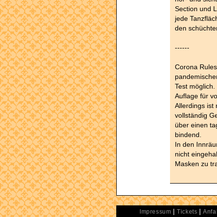
Section und L
jede Tanzflä
den schüchte
------
Corona Rules:
pandemischen
Test möglich.
Auflage für vo
Allerdings is
vollständig G
über einen ta
bindend.
In den Innräu
nicht eingeha
Masken zu tr
|
|
Impressum
Tickets
Anfa