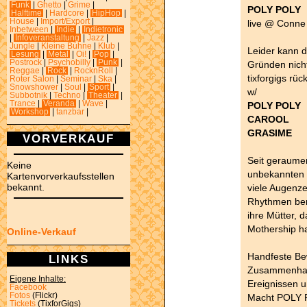
Funk
|
Ghetto
|
Grime
|
POLY POLY
Halftime
|
Hardcore
|
HipHop
|
House
|
Import/Export
|
live @ Conne 
Inbetween
|
Indie
|
Indietronic
|
Infoveranstaltung
|
Jazz
|
Jungle
|
Kleine Bühne
|
Klub
|
Leider kann 
Lesung
|
Metal
|
Oi!
|
Pop
|
Postrock
|
Psychobilly
|
Punk
|
Gründen nicht 
Reggae
|
Rock
|
RocknRoll
|
tixforgigs rüc
Roter Salon
|
Seminar
|
Ska
|
Snowshower
|
Soul
|
Sport
|
w/
Subbotnik
|
Techno
|
Theater
|
Trance
|
Veranda
|
Wave
|
POLY POLY
Workshop
|
tanzbar
|
CAROOL
GRASIME
VORVERKAUF
Seit geraumer
Keine
unbekannten 
Kartenvorverkaufsstellen
bekannt.
viele Augenz
Rhythmen ber
ihre Mütter, 
Mothership h
Online-Verkauf
Handfeste Bew
LINKS
Zusammenhan
Eigene Inhalte:
Ereignissen 
Facebook
Fotos
(Flickr)
Macht POLY PO
Tickets
(TixforGigs)