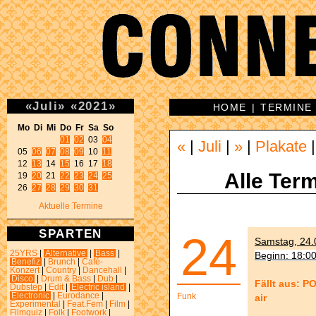
«
Juli
»
«
2021
»
HOME
|
TERMINE
Mo Di Mi Do Fr Sa So 
01
02
 03 
04
«
|
Juli
|
»
|
Plakate
05 
06
07
08
09
 10 
11
12 
13
 14 
15
 16 17 
18
Alle Term
19 
20
 21 
22
23
24
25
26 
27
28
29
30
31
Aktuelle Termine
SPARTEN
24
Samstag, 24.0
25YRS
|
Alternative
|
Bass
|
Beginn: 18:0
Benefiz
|
Brunch
|
Café-
Konzert
|
Country
|
Dancehall
|
Disco
|
Drum & Bass
|
Dub
|
Fällt aus: P
Dubstep
|
Edit
|
Electric island
|
Electronic
|
Eurodance
|
Funk
air
Experimental
|
Feat.Fem
|
Film
|
Filmquiz
|
Folk
|
Footwork
|