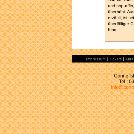
und pop-affin
überhöht. Aus
erzählt, ist s
überfälliger
Kino.
|
|
Impressum
Tickets
Anfa
Conne Isl
Tel.: 
info@conn