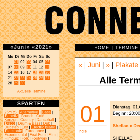
«
Juni
»
«
2021
»
HOME
|
TERMINE
Mo Di Mi Do Fr Sa So 
01
 02 
03
 04 05 
06
«
|
Juni
|
»
|
Plakate
07 
08
 09 
10
 11 12 
13
14 
15
 16 17 
18
19
20
Alle Term
21 
22
23
24
25
26
27
28 
29
30
Aktuelle Termine
SPARTEN
01
Dienstag, 01.
25YRS
|
Alternative
|
Bass
|
Beginn: 20:0
Benefiz
|
Brunch
|
Café-
Konzert
|
Country
|
Dancehall
|
Disco
|
Drum & Bass
|
Dub
|
Shellac x De
Dubstep
|
Edit
|
Electric island
|
Electronic
|
Eurodance
|
Indie
Experimental
|
Feat.Fem
|
Film
|
SHELLAC
Filmquiz
|
Folk
|
Footwork
|