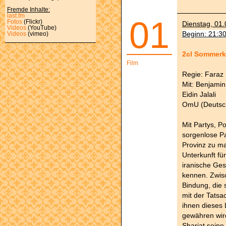
Fremde Inhalte:
last.fm
01
Fotos
(Flickr)
Dienstag, 01.
Videos
(YouTube)
Beginn: 21:3
Videos
(vimeo)
2cl Sommerk
Film
Regie: Faraz 
Mit: Benjami
Eidin Jalali
OmU (Deutsch
Mit Partys, P
sorgenlose Pa
Provinz zu ma
Unterkunft fü
iranische Ge
kennen. Zwisc
Bindung, die s
mit der Tats
ihnen dieses
gewähren wird
Shariat seine