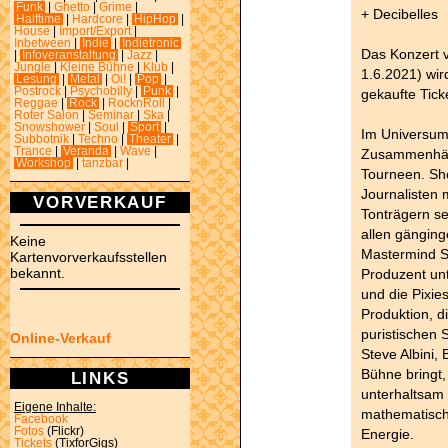
Funk
|
Ghetto
|
Grime
|
+ Decibelles
Halftime
|
Hardcore
|
HipHop
|
House
|
Import/Export
|
Inbetween
|
Indie
|
Indietronic
Das Konzert 
|
Infoveranstaltung
|
Jazz
|
Jungle
|
Kleine Bühne
|
Klub
|
1.6.2021) wir
Lesung
|
Metal
|
Oi!
|
Pop
|
Postrock
|
Psychobilly
|
Punk
|
gekaufte Ticke
Reggae
|
Rock
|
RocknRoll
|
Roter Salon
|
Seminar
|
Ska
|
Snowshower
|
Soul
|
Sport
|
Im Universum 
Subbotnik
|
Techno
|
Theater
|
Trance
|
Veranda
|
Wave
|
Zusammenhäng
Workshop
|
tanzbar
|
Tourneen. She
Journalisten
VORVERKAUF
Tonträgern se
allen gängin
Keine
Mastermind St
Kartenvorverkaufsstellen
bekannt.
Produzent un
und die Pixi
Produktion, d
puristischen 
Online-Verkauf
Steve Albini,
Bühne bringt, 
LINKS
unterhaltsam 
Eigene Inhalte:
mathematisch
Facebook
Fotos
(Flickr)
Energie.
Tickets
(TixforGigs)