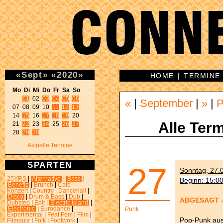
«
Sept
»
«
2020
»
HOME
|
TERMINE
Mo Di Mi Do Fr Sa So 
01
 02 
03
04
05
06
«
|
September
|
»
|
P
07 08 09 10 
11
12
13
14 
15
 16 
17
18
19
 20 

Alle Term
21 
22
 23 
24
 25 
26
27
28 
29
30
Aktuelle Termine
SPARTEN
27
Sonntag, 27.0
25YRS
|
Alternative
|
Bass
|
Beginn: 15:0
Benefiz
|
Brunch
|
Café-
Konzert
|
Country
|
Dancehall
|
Disco
|
Drum & Bass
|
Dub
|
ABGESAGT - 
Dubstep
|
Edit
|
Electric island
|
Electronic
|
Eurodance
|
Punk
Experimental
|
Feat.Fem
|
Film
|
Pop-Punk aus
Filmquiz
|
Folk
|
Footwork
|