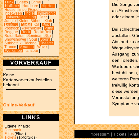
Funk
|
Ghetto
|
Grime
|
Die Songs vo
Halftime
|
Hardcore
|
HipHop
|
House
|
Import/Export
|
als Akustikve
Inbetween
|
Indie
|
Indietronic
oder einem l
|
Infoveranstaltung
|
Jazz
|
Jungle
|
Kleine Bühne
|
Klub
|
Lesung
|
Metal
|
Oi!
|
Pop
|
Postrock
|
Psychobilly
|
Punk
|
Bei schlechte
Reggae
|
Rock
|
RocknRoll
|
ausfallen. G
Roter Salon
|
Seminar
|
Ska
|
Snowshower
|
Soul
|
Sport
|
Abstand zu an
Subbotnik
|
Techno
|
Theater
|
Trance
|
Veranda
|
Wave
|
Wegeleitsyste
Workshop
|
tanzbar
|
Ausgang, zum
den Toiletten
VORVERKAUF
Wartebereiche
bestuhlt sein,
Keine
weiteren Per
Kartenvorverkaufsstellen
bekannt.
freiwillig Ko
diese werden 
Veranstaltung
Symptome von
Online-Verkauf
LINKS
Eigene Inhalte:
Facebook
|
|
Fotos
(Flickr)
Impressum
Tickets
Anfa
Tickets
(TixforGigs)