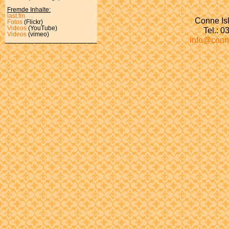
Fremde Inhalte:
last.fm
Conne Isl
Fotos
(Flickr)
Videos
(YouTube)
Tel.: 
Videos
(vimeo)
info@conn