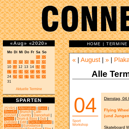
«
Aug
»
«
2020
»
HOME
|
TERMINE
Mo Di Mi Do Fr Sa So 
01
02
«
|
August
|
»
|
Plak
03
04
05
06
07
08
09
10 
11
 12 13 14 
15
16
Alle Term
17
18
19
20
21
22
23
24 
25
26
27
28
29
30
31 
Aktuelle Termine
04
Dienstag, 04.
SPARTEN
25YRS
|
Alternative
|
Bass
|
Flying Whee
Benefiz
|
Brunch
|
Café-
(und Jungen
Konzert
|
Country
|
Dancehall
|
Disco
|
Drum & Bass
|
Dub
|
Sport
Dubstep
|
Edit
|
Electric island
|
Workshop
Electronic
|
Eurodance
|
Skateboard W