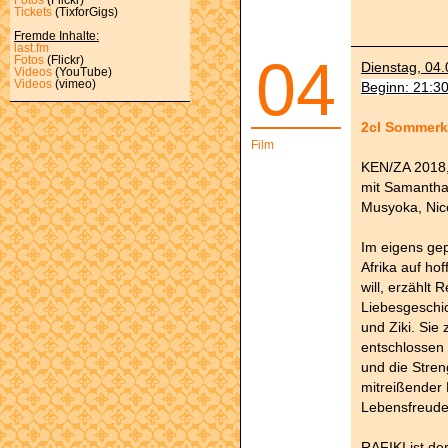
Tickets
(TixforGigs)
Fremde Inhalte:
last.fm
04
Fotos
(Flickr)
Dienstag, 04.
Videos
(YouTube)
Videos
(vimeo)
Beginn: 21:3
2cl Sommerk
Film
KEN/ZA 2018,
mit Samantha
Musyoka, Nice
Im eigens gep
Afrika auf hof
will, erzählt
Liebesgeschi
und Ziki. Sie 
entschlossen
und die Stren
mitreißender 
Lebensfreude 
RAFIKI ist de