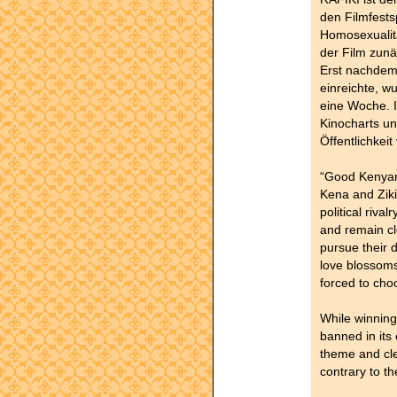
den Filmfests
Homosexualitä
der Film zunä
Erst nachdem
einreichte, w
eine Woche. I
Kinocharts un
Öffentlichkei
“Good Kenyan
Kena and Ziki
political rival
and remain cl
pursue their 
love blossoms
forced to cho
While winning
banned in its 
theme and cle
contrary to th