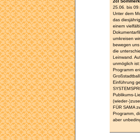
2cl Sommerk
25.06. bis 09
Unter dem Mot
das diesjähr
einem vielfäl
Dokumentarfil
umkreisen wi
bewegen uns 
die unterschi
Leinwand. Auf
unmöglich ist
Programm erö
Großstadtbal
Einführung ge
SYSTEMSPREN
Publikums-Lie
(wieder-)zus
FÜR SAMA zwe
Programm, di
aber unbedin