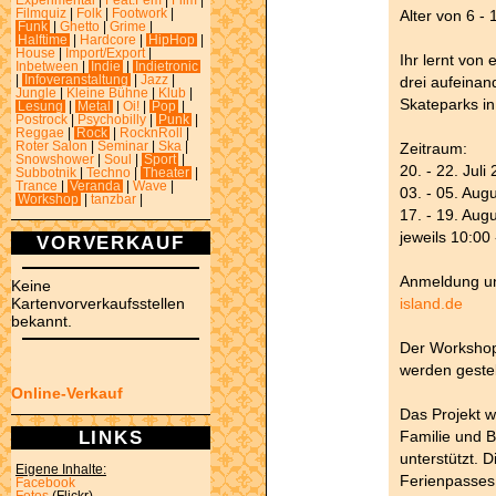
Experimental
|
Feat.Fem
|
Film
|
Alter von 6 - 
Filmquiz
|
Folk
|
Footwork
|
Funk
|
Ghetto
|
Grime
|
Halftime
|
Hardcore
|
HipHop
|
House
|
Import/Export
|
Ihr lernt von
Inbetween
|
Indie
|
Indietronic
drei aufeinan
|
Infoveranstaltung
|
Jazz
|
Jungle
|
Kleine Bühne
|
Klub
|
Skateparks in
Lesung
|
Metal
|
Oi!
|
Pop
|
Postrock
|
Psychobilly
|
Punk
|
Reggae
|
Rock
|
RocknRoll
|
Zeitraum:
Roter Salon
|
Seminar
|
Ska
|
Snowshower
|
Soul
|
Sport
|
20. - 22. Juli
Subbotnik
|
Techno
|
Theater
|
Trance
|
Veranda
|
Wave
|
03. - 05. Aug
Workshop
|
tanzbar
|
17. - 19. Aug
jeweils 10:00
VORVERKAUF
Anmeldung u
Keine
island.de
Kartenvorverkaufsstellen
bekannt.
Der Workshop 
werden gestel
Online-Verkauf
Das Projekt w
LINKS
Familie und B
unterstützt.
Eigene Inhalte:
Ferienpasses 
Facebook
Fotos
(Flickr)