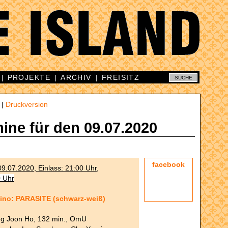
|
PROJEKTE
|
ARCHIV
|
FREISITZ
|
Druckversion
mine für den 09.07.2020
facebook
9.07.2020, Einlass: 21:00 Uhr,
0 Uhr
ino: PARASITE (schwarz-weiß)
g Joon Ho, 132 min., OmU