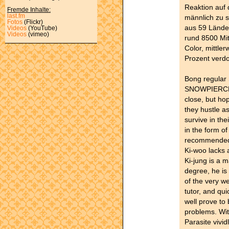
Reaktion auf 
Fremde Inhalte:
last.fm
männlich zu s
Fotos
(Flickr)
aus 59 Lände
Videos
(YouTube)
Videos
(vimeo)
rund 8500 Mit
Color, mittler
Prozent verdo
Bong regular
SNOWPIERCER)
close, but ho
they hustle a
survive in th
in the form of
recommended f
Ki-woo lacks a
Ki-jung is a 
degree, he is
of the very we
tutor, and qui
well prove to 
problems. Wit
Parasite vivid