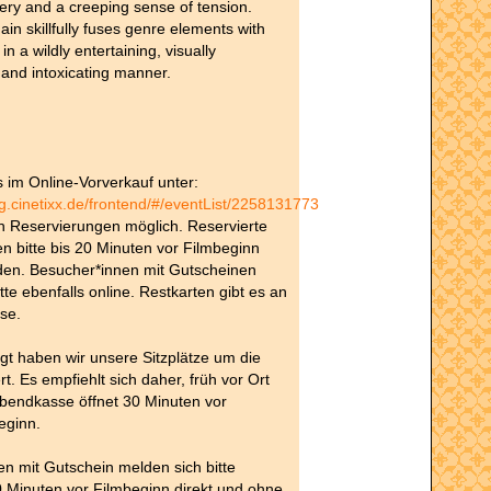
ry and a creeping sense of tension.
in skillfully fuses genre elements with
 in a wildly entertaining, visually
 and intoxicating manner.
es im Online-Vorverkauf unter:
ng.cinetixx.de/frontend/#/eventList/2258131773
h Reservierungen möglich. Reservierte
n bitte bis 20 Minuten vor Filmbeginn
den. Besucher*innen mit Gutscheinen
tte ebenfalls online. Restkarten gibt es an
se.
t haben wir unsere Sitzplätze um die
rt. Es empfiehlt sich daher, früh vor Ort
Abendkasse öffnet 30 Minuten vor
eginn.
n mit Gutschein melden sich bitte
 Minuten vor Filmbeginn direkt und ohne