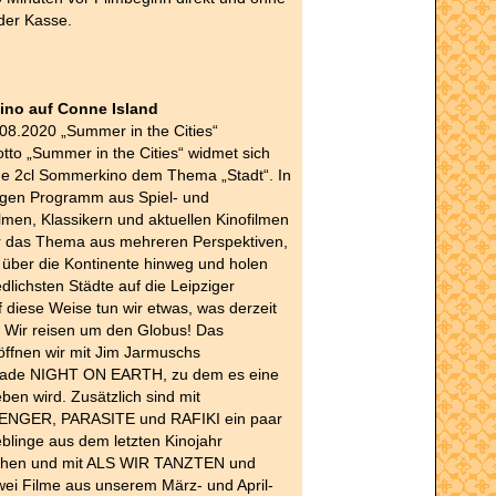
der Kasse.
ino auf Conne Island
.08.2020 „Summer in the Cities“
to „Summer in the Cities“ widmet sich
ige 2cl Sommerkino dem Thema „Stadt“. In
tigen Programm aus Spiel- und
men, Klassikern und aktuellen Kinofilmen
r das Thema aus mehreren Perspektiven,
über die Kontinente hinweg und holen
edlichsten Städte auf die Leipziger
 diese Weise tun wir etwas, was derzeit
: Wir reisen um den Globus! Das
ffnen wir mit Jim Jarmuschs
lade NIGHT ON EARTH, zu dem es eine
ben wird. Zusätzlich sind mit
GER, PARASITE und RAFIKI ein paar
blinge aus dem letzten Kinojahr
ehen und mit ALS WIR TANZTEN und
i Filme aus unserem März- und April-