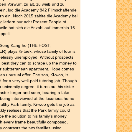
den Vorwurf, zu alt, zu weiß und zu
ein, lud die Academy 842 Filmschaffende
rn ein. Noch 2015 zählte die Academy bei
gliedern nur acht Prozent People of
weile hat sich die Anzahl auf immerhin 16
ppelt.
 Song Kang-ho (THE HOST,
 plays Ki-taek, whose family of four is
pelessly unemployed. Without prospects,
s best they can to scrape up the money to
eir subterranean apartment. Hope comes
 an unusual offer. The son, Ki-woo, is
or a very well-paid tutoring job. Though
 university degree, it turns out his sister
master forger and soon, bearing a fake
 being interviewed at the luxurious home
althy Park family. Ki-woo gets the job as
ckly realises that the Park family could
be the solution to his family’s money
h every frame beautifully composed,
ly contrasts the two families using