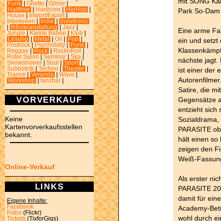
mit SONG Kan
Funk
|
Ghetto
|
Grime
|
Halftime
|
Hardcore
|
HipHop
|
Park So-Dam
House
|
Import/Export
|
Inbetween
|
Indie
|
Indietronic
|
Infoveranstaltung
|
Jazz
|
Eine arme Fam
Jungle
|
Kleine Bühne
|
Klub
|
Lesung
|
Metal
|
Oi!
|
Pop
|
ein und setzt 
Postrock
|
Psychobilly
|
Punk
|
Klassenkämpf
Reggae
|
Rock
|
RocknRoll
|
Roter Salon
|
Seminar
|
Ska
|
nächste jag
Snowshower
|
Soul
|
Sport
|
Subbotnik
|
Techno
|
Theater
|
ist einer der
Trance
|
Veranda
|
Wave
|
Autorenfilmer
Workshop
|
tanzbar
|
Satire, die mi
VORVERKAUF
Gegensätze au
entzieht sich
Keine
Sozialdrama,
Kartenvorverkaufsstellen
PARASITE obe
bekannt.
hält einen so
zeigen den Fi
Weiß-Fassun
Online-Verkauf
Als erster nic
LINKS
PARASITE 201
damit für ein
Eigene Inhalte:
Facebook
Academy-Betr
Fotos
(Flickr)
wohl durch ei
Tickets
(TixforGigs)