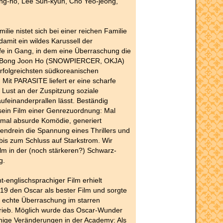
g-ho, Lee Sun-kyun, Cho Yeo-jeong,
ilie nistet sich bei einer reichen Familie
damit ein wildes Karussell der
e in Gang, in dem eine Überraschung die
t. Bong Joon Ho (SNOWPIERCER, OKJA)
 erfolgreichsten südkoreanischen
. Mit PARASITE liefert er eine scharfe
t Lust an der Zuspitzung soziale
feinanderprallen lässt. Beständig
 sein Film einer Genrezuordnung: Mal
 mal absurde Komödie, generiert
ndrein die Spannung eines Thrillers und
 bis zum Schluss auf Starkstrom. Wir
lm in der (noch stärkeren?) Schwarz-
g.
ht-englischsprachiger Film erhielt
9 den Oscar als bester Film und sorgte
e echte Überraschung im starren
ieb. Möglich wurde das Oscar-Wunder
nige Veränderungen in der Academy: Als