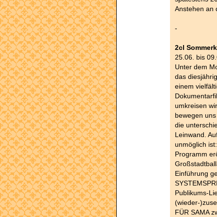
Anstehen an 
-
2cl Sommerk
25.06. bis 09
Unter dem Mot
das diesjähr
einem vielfäl
Dokumentarfil
umkreisen wi
bewegen uns 
die unterschi
Leinwand. Auf
unmöglich ist
Programm erö
Großstadtbal
Einführung ge
SYSTEMSPREN
Publikums-Lie
(wieder-)zus
FÜR SAMA zwe