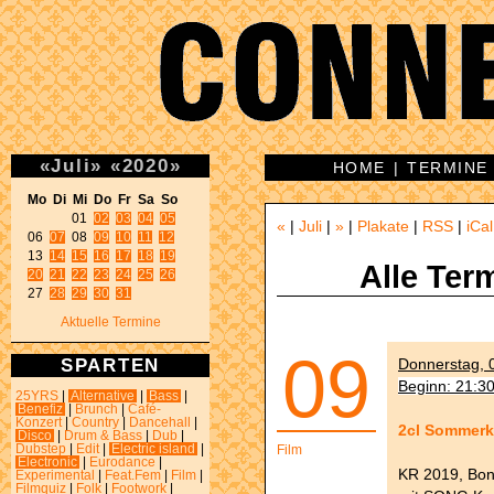
«
Juli
»
«
2020
»
HOME
|
TERMINE
Mo Di Mi Do Fr Sa So 
01 
02
03
04
05
«
|
Juli
|
»
|
Plakate
|
RSS
|
iCal
06 
07
 08 
09
10
11
12
13 
14
15
16
17
18
19
Alle Ter
20
21
22
23
24
25
26
27 
28
29
30
31
Aktuelle Termine
09
SPARTEN
Donnerstag, 0
Beginn: 21:3
25YRS
|
Alternative
|
Bass
|
Benefiz
|
Brunch
|
Café-
Konzert
|
Country
|
Dancehall
|
2cl Sommerk
Disco
|
Drum & Bass
|
Dub
|
Dubstep
|
Edit
|
Electric island
|
Film
Electronic
|
Eurodance
|
KR 2019, Bon
Experimental
|
Feat.Fem
|
Film
|
Filmquiz
|
Folk
|
Footwork
|