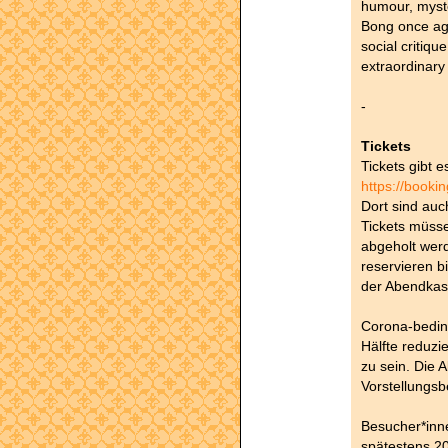
humour, myste
Bong once aga
social critique
extraordinary
-
Tickets
Tickets gibt 
https://booki
Dort sind auc
Tickets müsse
abgeholt wer
reservieren bi
der Abendkas
Corona-beding
Hälfte reduzie
zu sein. Die 
Vorstellungsb
Besucher*inne
spätestens 20