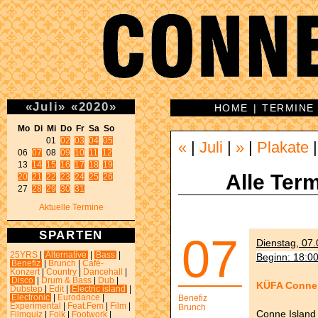
«
Juli
»
«
2020
»
HOME
|
TERMINE
Mo Di Mi Do Fr Sa So 
01 
02
03
04
05
«
|
Juli
|
»
|
Plakate
06 
07
 08 
09
10
11
12
13 
14
15
16
17
18
19
Alle Term
20
21
22
23
24
25
26
27 
28
29
30
31
Aktuelle Termine
SPARTEN
07
Dienstag, 07.
25YRS
|
Alternative
|
Bass
|
Beginn: 18:0
Benefiz
|
Brunch
|
Café-
Konzert
|
Country
|
Dancehall
|
Disco
|
Drum & Bass
|
Dub
|
KÜFA Conne 
Dubstep
|
Edit
|
Electric island
|
Electronic
|
Eurodance
|
Benefiz
Experimental
|
Feat.Fem
|
Film
|
Brunch
Conne Island
Filmquiz
|
Folk
|
Footwork
|