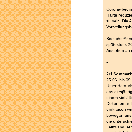
Corona-beding
Hälfte reduzie
zu sein. Die 
Vorstellungsb
Besucher*inne
spätestens 20
Anstehen an 
-
2cl Sommerk
25.06. bis 09
Unter dem Mot
das diesjähr
einem vielfäl
Dokumentarfil
umkreisen wi
bewegen uns 
die unterschi
Leinwand. Auf