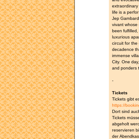
extraordinar
life is a perf
Jep Gambardel
vivant whose 
been fulfilled
luxurious apa
circuit for th
decadence tha
immense villa
City. One day
and ponders 
-
Tickets
Tickets gibt 
https://booki
Dort sind auc
Tickets müsse
abgeholt wer
reservieren bi
der Abendkas