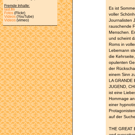
Fremde Inhalte:
Es ist Sommer
last.fm
Fotos
(Flickr)
voller Schönh
Videos
(YouTube)
Journalisten 
Videos
(vimeo)
rauschende Fe
Menschen. Er 
und scheint 
Roms in voll
Lebemann ste
die Kehrseite
opulenten Gese
der Rückscha
einem Sinn zu
LA GRANDE B
JUGEND, CH
ist eine Lieb
Hommage an F
einer hypnotis
Protagonisten
auf der Suche
THE GREAT BE
and evocative