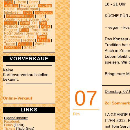
Funk
|
Ghetto
|
Grime
|
18 - 21 Uhr
Halftime
|
Hardcore
|
HipHop
|
House
|
Import/Export
|
Inbetween
|
Indie
|
Indietronic
KÜCHE FÜR AL
|
Infoveranstaltung
|
Jazz
|
Jungle
|
Kleine Bühne
|
Klub
|
Lesung
|
Metal
|
Oi!
|
Pop
|
Postrock
|
Psychobilly
|
Punk
|
– vegan - kos
Reggae
|
Rock
|
RocknRoll
|
Roter Salon
|
Seminar
|
Ska
|
Snowshower
|
Soul
|
Sport
|
Das Konzept d
Subbotnik
|
Techno
|
Theater
|
Trance
|
Veranda
|
Wave
|
Tradition hat 
Workshop
|
tanzbar
|
Auch in Zeite
Leben bleibt
VORVERKAUF
speisen. Wir 
Keine
Bringt eure M
Kartenvorverkaufsstellen
bekannt.
07
Dienstag, 07.
Online-Verkauf
2cl Sommer
LINKS
Film
LA GRANDE 
Eigene Inhalte:
IT/FR 2013, 
Facebook
Fotos
(Flickr)
mit Toni Servi
Tickets
(TixforGigs)