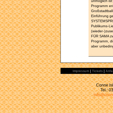
unmöglich ist
Programm erö
Großstadtbal
Einführung ge
SYSTEMSPREN
Publikums-Lie
(wieder-)zus
FÜR SAMA zwe
Programm, di
aber unbedin
|
|
Impressum
Tickets
Anfa
Conne Isl
Tel.: 
info@conn