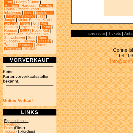
Funk
|
Ghetto
|
Grime
|
Halftime
|
Hardcore
|
HipHop
|
House
|
Import/Export
|
Inbetween
|
Indie
|
Indietronic
|
Infoveranstaltung
|
Jazz
|
Jungle
|
Kleine Bühne
|
Klub
|
Lesung
|
Metal
|
Oi!
|
Pop
|
Postrock
|
Psychobilly
|
Punk
|
Reggae
|
Rock
|
RocknRoll
|
|
|
Impressum
Tickets
Anfa
Roter Salon
|
Seminar
|
Ska
|
Snowshower
|
Soul
|
Sport
|
Subbotnik
|
Techno
|
Theater
|
Trance
|
Veranda
|
Wave
|
Workshop
|
tanzbar
|
Conne Isl
Tel.: 
VORVERKAUF
info@conn
Keine
Kartenvorverkaufsstellen
bekannt.
Online-Verkauf
LINKS
Eigene Inhalte:
Facebook
Fotos
(Flickr)
Tickets
(TixforGigs)