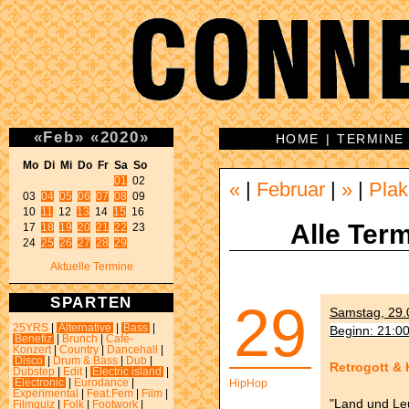
«
Feb
»
«
2020
»
HOME
|
TERMINE
Mo Di Mi Do Fr Sa So 
01
 02 

«
|
Februar
|
»
|
Plak
03 
04
05
06
07
08
 09 

10 
11
 12 
13
 14 
15
 16 

Alle Term
17 
18
19
20
21
22
 23 

24 
25
26
27
28
29
Aktuelle Termine
SPARTEN
29
Samstag, 29.0
25YRS
|
Alternative
|
Bass
|
Beginn: 21:0
Benefiz
|
Brunch
|
Café-
Konzert
|
Country
|
Dancehall
|
Disco
|
Drum & Bass
|
Dub
|
Retrogott &
Dubstep
|
Edit
|
Electric island
|
Electronic
|
Eurodance
|
HipHop
Experimental
|
Feat.Fem
|
Film
|
"Land und Le
Filmquiz
|
Folk
|
Footwork
|