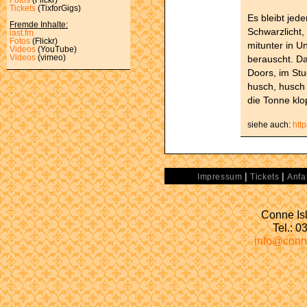
Tickets
(TixforGigs)
Es bleibt jed
Fremde Inhalte:
Schwarzlicht
last.fm
Fotos
(Flickr)
mitunter in U
Videos
(YouTube)
berauscht. Das
Videos
(vimeo)
Doors, im Stu
husch, husch 
die Tonne klo
siehe auch:
htt
|
|
Impressum
Tickets
Anfa
Conne Isl
Tel.: 
info@conn