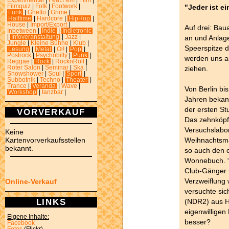
Experimental
|
Feat.Fem
|
Film
|
"Jeder ist e
Filmquiz
|
Folk
|
Footwork
|
Funk
|
Ghetto
|
Grime
|
Halftime
|
Hardcore
|
HipHop
|
House
|
Import/Export
|
Auf drei: Bau
Inbetween
|
Indie
|
Indietronic
an und Anlag
|
Infoveranstaltung
|
Jazz
|
Jungle
|
Kleine Bühne
|
Klub
|
Speerspitze 
Lesung
|
Metal
|
Oi!
|
Pop
|
Postrock
|
Psychobilly
|
Punk
|
werden uns au
Reggae
|
Rock
|
RocknRoll
|
ziehen.
Roter Salon
|
Seminar
|
Ska
|
Snowshower
|
Soul
|
Sport
|
Subbotnik
|
Techno
|
Theater
|
Trance
|
Veranda
|
Wave
|
Von Berlin bi
Workshop
|
tanzbar
|
Jahren bekan
der ersten St
VORVERKAUF
Das zehnköpf
Versuchslabo
Keine
Weihnachtsman
Kartenvorverkaufsstellen
bekannt.
so auch den 
Wonnebuch. “Vi
Club-Gänger 
Verzweiflung 
Online-Verkauf
versuchte sic
LINKS
(NDR2) aus H
eigenwilligen
Eigene Inhalte:
besser?
Facebook
Fotos
(Flickr)