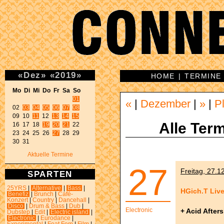
«
Dez
»
«
2019
»
HOME
|
TERMINE
Mo Di Mi Do Fr Sa So 
01
«
|
Dezember
|
»
|
P
02 
03
04
05
06
07
08
09 10 
11
 12 
13
14
15
Alle Term
16 17 18 
19
20
21
 22 

23 24 25 26 
27
 28 29 

30 31 
Aktuelle Termine
27
Freitag, 27.1
SPARTEN
25YRS
|
Alternative
|
Bass
|
HGich.T Liv
Benefiz
|
Brunch
|
Café-
Konzert
|
Country
|
Dancehall
|
Disco
|
Drum & Bass
|
Dub
|
Electronic
+ Acid After
Dubstep
|
Edit
|
Electric island
|
Electronic
|
Eurodance
|