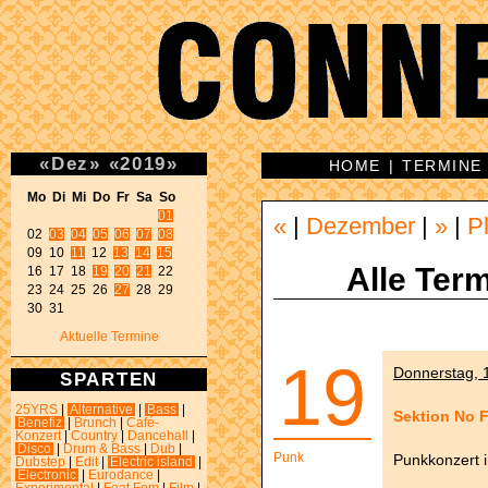
«
Dez
»
«
2019
»
HOME
|
TERMINE
Mo Di Mi Do Fr Sa So 
01
«
|
Dezember
|
»
|
P
02 
03
04
05
06
07
08
09 10 
11
 12 
13
14
15
Alle Term
16 17 18 
19
20
21
 22 

23 24 25 26 
27
 28 29 

30 31 
Aktuelle Termine
19
Donnerstag, 1
SPARTEN
25YRS
|
Alternative
|
Bass
|
Sektion No 
Benefiz
|
Brunch
|
Café-
Konzert
|
Country
|
Dancehall
|
Disco
|
Drum & Bass
|
Dub
|
Punk
Punkkonzert i
Dubstep
|
Edit
|
Electric island
|
Electronic
|
Eurodance
|