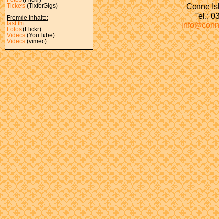
Conne Isl
Tickets
(TixforGigs)
Tel.: 
Fremde Inhalte:
last.fm
info@conn
Fotos
(Flickr)
Videos
(YouTube)
Videos
(vimeo)