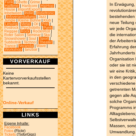
Funk
|
Ghetto
|
Grime
|
In Erwägung, 
Halftime
|
Hardcore
|
HipHop
|
House
|
Import/Export
|
revolutionäre
Inbetween
|
Indie
|
Indietronic
bestehenden 
|
Infoveranstaltung
|
Jazz
|
Jungle
|
Kleine Bühne
|
Klub
|
neue Teilung 
Lesung
|
Metal
|
Oi!
|
Pop
|
Postrock
|
Psychobilly
|
Punk
|
wir jede Orga
Reggae
|
Rock
|
RocknRoll
|
die internati
Roter Salon
|
Seminar
|
Ska
|
Snowshower
|
Soul
|
Sport
|
der Arbeiterrä
Subbotnik
|
Techno
|
Theater
|
Trance
|
Veranda
|
Wave
|
Erfahrung der
Workshop
|
tanzbar
|
Jahrhunderts 
Organisation b
VORVERKAUF
oder sie ist n
wir eine Kriti
Keine
in den geogra
Kartenvorverkaufsstellen
bekannt.
verschiedene
getrennten Mä
gegen alle A
solche Organi
Online-Verkauf
Programms in 
Alltagslebens;
LINKS
Selbstverwal
Eigene Inhalte:
Massen, sond
Facebook
Fotos
(Flickr)
Umwandlung. S
Tickets
(TixforGigs)