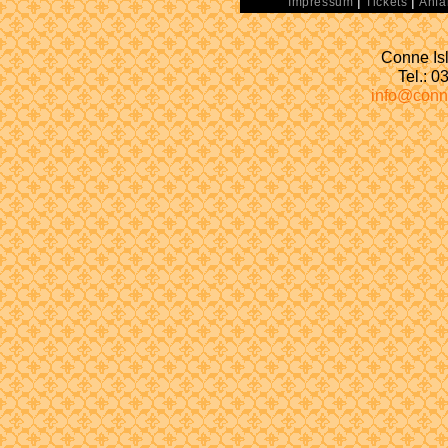
|
|
Impressum
Tickets
Anfa
Conne Isl
Tel.: 
info@conn