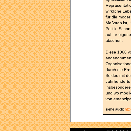
Repräsentation
wirkliche Lebe
für die moder
Maßstab ist, i
Politik. Scho
auf ihr eigen
absehen.
Diese 1966 vo
angenommene 
Organisatione
durch die Ere
Beides mit d
Jahrhunderts
insbesondere 
und wo möglic
von emanzipa
siehe auch:
htt