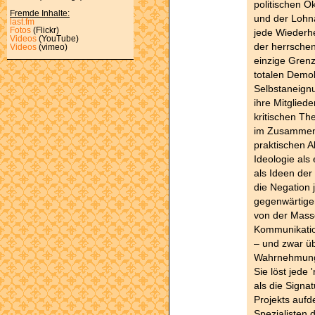
politischen 
Fremde Inhalte:
und der Lohna
last.fm
Fotos
(Flickr)
jede Wiederhe
Videos
(YouTube)
der herrschen
Videos
(vimeo)
einzige Grenz
totalen Demok
Selbstaneignu
ihre Mitglied
kritischen Th
im Zusammenh
praktischen Ak
Ideologie als
als Ideen der
die Negation 
gegenwärtigen
von der Masse
Kommunikatio
– und zwar üb
Wahrnehmung d
Sie löst jede 
als die Signa
Projekts aufd
Spezialisten 