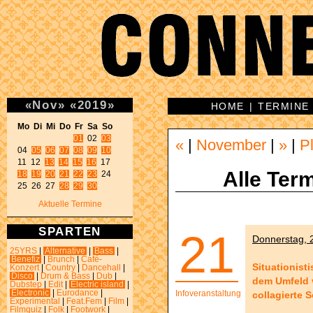
«
Nov
»
«
2019
»
HOME
|
TERMINE
Mo Di Mi Do Fr Sa So 
01
 02 
03
«
|
November
|
»
|
P
04 
05
06
07
08
09
10
11 12 
13
14
15
16
Alle Term
18
19
20
21
22
23
 24 

25 26 27 
28
29
30
Aktuelle Termine
SPARTEN
21
Donnerstag, 2
25YRS
|
Alternative
|
Bass
|
Benefiz
|
Brunch
|
Café-
Situationist
Konzert
|
Country
|
Dancehall
|
Disco
|
Drum & Bass
|
Dub
|
dem Umfeld 
Dubstep
|
Edit
|
Electric island
|
Electronic
|
Eurodance
|
Infoveranstaltung
collagierte S
Experimental
|
Feat.Fem
|
Film
|
Filmquiz
|
Folk
|
Footwork
|