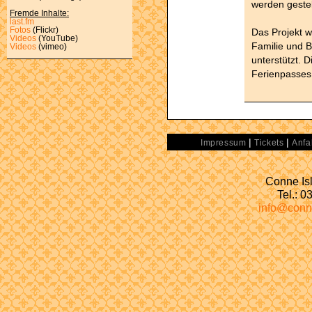
werden gestel
Fremde Inhalte:
last.fm
Fotos
(Flickr)
Das Projekt w
Videos
(YouTube)
Familie und B
Videos
(vimeo)
unterstützt.
Ferienpasses 
|
|
Impressum
Tickets
Anfa
Conne Isl
Tel.: 
info@conn