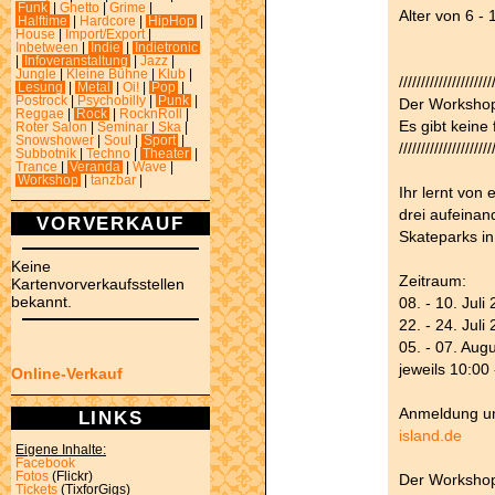
Funk
|
Ghetto
|
Grime
|
Alter von 6 - 
Halftime
|
Hardcore
|
HipHop
|
House
|
Import/Export
|
Inbetween
|
Indie
|
Indietronic
|
Infoveranstaltung
|
Jazz
|
Jungle
|
Kleine Bühne
|
Klub
|
/////////////////////
Lesung
|
Metal
|
Oi!
|
Pop
|
Postrock
|
Psychobilly
|
Punk
|
Der Workshop
Reggae
|
Rock
|
RocknRoll
|
Es gibt keine 
Roter Salon
|
Seminar
|
Ska
|
Snowshower
|
Soul
|
Sport
|
/////////////////////
Subbotnik
|
Techno
|
Theater
|
Trance
|
Veranda
|
Wave
|
Workshop
|
tanzbar
|
Ihr lernt von
drei aufeinan
VORVERKAUF
Skateparks in
Keine
Zeitraum:
Kartenvorverkaufsstellen
bekannt.
08. - 10. Juli
22. - 24. Juli
05. - 07. Aug
jeweils 10:00
Online-Verkauf
Anmeldung u
LINKS
island.de
Eigene Inhalte:
Facebook
Fotos
(Flickr)
Der Workshop 
Tickets
(TixforGigs)