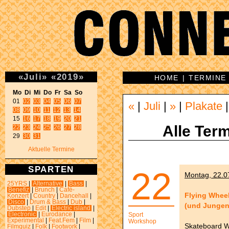
«
Juli
»
«
2019
»
HOME
|
TERMINE
Mo Di Mi Do Fr Sa So 

01 
02
03
04
05
06
07
«
|
Juli
|
»
|
Plakate
08
09
10
11
12
13
14
15 
16
17
18
19
20
21
Alle Term
22
23
24
25
26
27
28
29 
30
31
Aktuelle Termine
SPARTEN
22
Montag, 22.07
25YRS
|
Alternative
|
Bass
|
Benefiz
|
Brunch
|
Café-
Flying Whee
Konzert
|
Country
|
Dancehall
|
Disco
|
Drum & Bass
|
Dub
|
(und Jungen
Dubstep
|
Edit
|
Electric island
|
Electronic
|
Eurodance
|
Sport
Experimental
|
Feat.Fem
|
Film
|
Workshop
Skateboard W
Filmquiz
|
Folk
|
Footwork
|