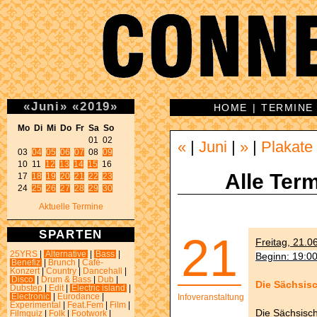
«
Juni
»
«
2019
»
HOME
|
TERMINE
Mo Di Mi Do Fr Sa So 
01 02 

«
|
Juni
|
»
|
Plakate
03 
04
05
06
07
 08 
09
10 11 
12
13
14
15
 16 

Alle Term
17 
18
19
20
21
22
23
24 
25
26
27
28
29
30
Aktuelle Termine
SPARTEN
21
Freitag, 21.0
25YRS
|
Alternative
|
Bass
|
Beginn: 19:0
Benefiz
|
Brunch
|
Café-
Konzert
|
Country
|
Dancehall
|
Disco
|
Drum & Bass
|
Dub
|
Die Sächsisc
Dubstep
|
Edit
|
Electric island
|
Electronic
|
Eurodance
|
Infoveranstaltung
Experimental
|
Feat.Fem
|
Film
|
Die Sächsisch
Filmquiz
|
Folk
|
Footwork
|