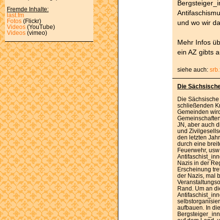
Bergsteiger_i
Fremde Inhalte:
Antifaschismu
last.fm
Fotos
(Flickr)
und wo wir d
Videos
(YouTube)
Videos
(vimeo)
Mehr Infos ü
ein AZ gibts a
siehe auch:
srb
Die Sächsische
Die Sächsische 
schließenden K
Gemeinden wir
Gemeinschaften
JN, aber auch d
und Zivilgesells
den letzten Jah
durch eine breit
Feuerwehr, usw
Antifaschist_in
Nazis in der Reg
Erscheinung tre
der Nazis, mal b
Veranstaltungso
Rand. Um an die
Antifaschist_in
selbstorganisie
aufbauen. In di
Bergsteiger_inn