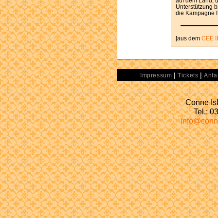
auf dem Land, u
Unterstützung b
die Kampagne für
[aus dem
CEE I
|
|
Impressum
Tickets
Anfa
Conne Isl
Tel.: 
info@conn