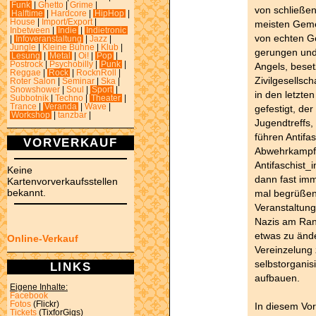
Funk
|
Ghetto
|
Grime
|
von schließe
Halftime
|
Hardcore
|
HipHop
|
House
|
Import/Export
|
meisten Gem
Inbetween
|
Indie
|
Indietronic
von echten Ge
|
Infoveranstaltung
|
Jazz
|
Jungle
|
Kleine Bühne
|
Klub
|
gerungen und
Lesung
|
Metal
|
Oi!
|
Pop
|
Postrock
|
Psychobilly
|
Punk
|
Angels, beset
Reggae
|
Rock
|
RocknRoll
|
Zivilgesellsch
Roter Salon
|
Seminar
|
Ska
|
Snowshower
|
Soul
|
Sport
|
in den letzte
Subbotnik
|
Techno
|
Theater
|
Trance
|
Veranda
|
Wave
|
gefestigt, der
Workshop
|
tanzbar
|
Jugendtreffs
führen Antifa
VORVERKAUF
Abwehrkampf 
Antifaschist_i
Keine
dann fast imm
Kartenvorverkaufsstellen
bekannt.
mal begrüßen 
Veranstaltung
Nazis am Rand
etwas zu ände
Online-Verkauf
Vereinzelung 
selbstorganis
LINKS
aufbauen.
Eigene Inhalte:
Facebook
Fotos
(Flickr)
In diesem Vor
Tickets
(TixforGigs)