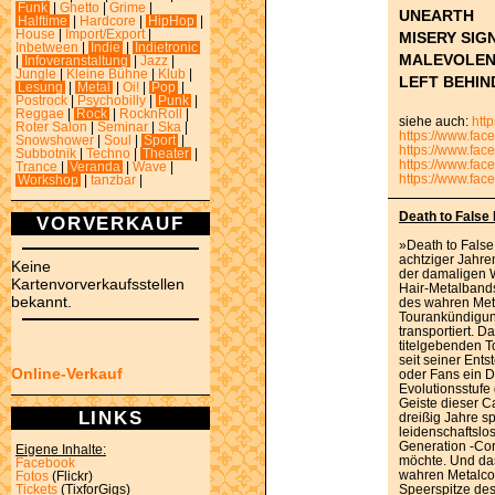
Funk
|
Ghetto
|
Grime
|
UNEARTH
Halftime
|
Hardcore
|
HipHop
|
House
|
Import/Export
|
MISERY SIG
Inbetween
|
Indie
|
Indietronic
MALEVOLE
|
Infoveranstaltung
|
Jazz
|
Jungle
|
Kleine Bühne
|
Klub
|
LEFT BEHIN
Lesung
|
Metal
|
Oi!
|
Pop
|
Postrock
|
Psychobilly
|
Punk
|
Reggae
|
Rock
|
RocknRoll
|
siehe auch:
htt
Roter Salon
|
Seminar
|
Ska
|
https://www.fac
Snowshower
|
Soul
|
Sport
|
https://www.fac
Subbotnik
|
Techno
|
Theater
|
https://www.fac
Trance
|
Veranda
|
Wave
|
https://www.fac
Workshop
|
tanzbar
|
Death to False 
VORVERKAUF
»Death to False
achtziger Jahre
Keine
der damaligen W
Kartenvorverkaufsstellen
Hair-Metalbands
bekannt.
des wahren Meta
Tourankündigung
transportiert. D
titelgebenden To
seit seiner Ent
Online-Verkauf
oder Fans ein 
Evolutionsstufe
Geiste dieser C
LINKS
dreißig Jahre s
leidenschaftslo
Generation -Co
Eigene Inhalte:
möchte. Und das
Facebook
wahren Metalco
Fotos
(Flickr)
Speerspitze des
Tickets
(TixforGigs)