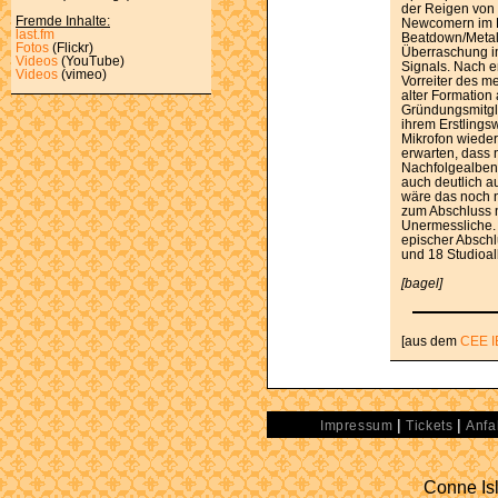
der Reigen von 
Fremde Inhalte:
Newcomern im L
last.fm
Beatdown/Metalc
Fotos
(Flickr)
Überraschung i
Videos
(YouTube)
Signals. Nach e
Videos
(vimeo)
Vorreiter des m
alter Formation
Gründungsmitgli
ihrem Erstlings
Mikrofon wieder
erwarten, dass
Nachfolgealben M
auch deutlich a
wäre das noch n
zum Abschluss 
Unermessliche. 
epischer Absch
und 18 Studioal
[bagel]
[aus dem
CEE I
|
|
Impressum
Tickets
Anfa
Conne Isl