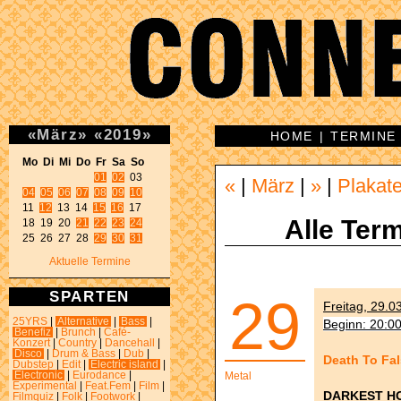
«
März
»
«
2019
»
HOME
|
TERMINE
Mo Di Mi Do Fr Sa So 
01
02
«
|
März
|
»
|
Plakat
04
05
06
07
08
09
10
11 
12
 13 14 
15
16
 17 

Alle Term
18 19 20 
21
22
23
24
25 26 27 28 
29
30
31
Aktuelle Termine
SPARTEN
29
Freitag, 29.0
25YRS
|
Alternative
|
Bass
|
Beginn: 20:0
Benefiz
|
Brunch
|
Café-
Konzert
|
Country
|
Dancehall
|
Disco
|
Drum & Bass
|
Dub
|
Death To Fal
Dubstep
|
Edit
|
Electric island
|
Electronic
|
Eurodance
|
Metal
Experimental
|
Feat.Fem
|
Film
|
DARKEST H
Filmquiz
|
Folk
|
Footwork
|