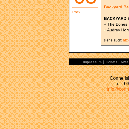
Backyard Bab
Rock
BACKYARD 
+ The Bones
+ Audrey Hor
siehe auch:
htt
|
|
Impressum
Tickets
Anfa
Conne Isl
Tel.: 
info@conn