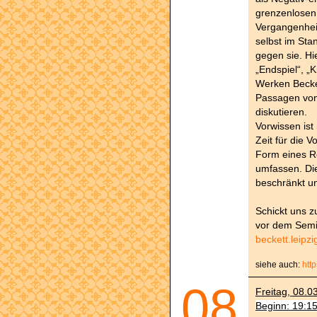
grenzenlosen
Vergangenheit
selbst im Sta
gegen sie. Hi
„Endspiel“, „
Werken Becke
Passagen von
diskutieren.
Vorwissen ist 
Zeit für die 
Form eines R
umfassen. Die
beschränkt un
Schickt uns z
vor dem Semin
beckett.leip
siehe auch:
htt
08
Freitag, 08.0
Beginn: 19:1