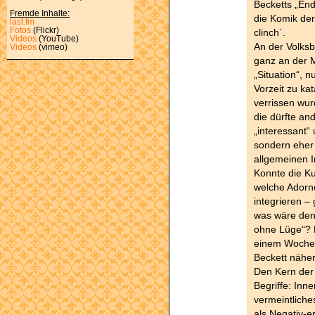
Becketts „End
Fremde Inhalte:
die Komik de
last.fm
Fotos
(Flickr)
clinch´.
Videos
(YouTube)
An der Volksb
Videos
(vimeo)
ganz an der M
„Situation“, 
Vorzeit zu kat
verrissen wur
die dürfte and
„interessant“
sondern eher
allgemeinen 
Konnte die Kul
welche Adorn
integrieren –
was wäre denn
ohne Lüge“? E
einem Wochen
Beckett näher
Den Kern der 
Begriffe: Inner
vermeintliche
als Negativ-e