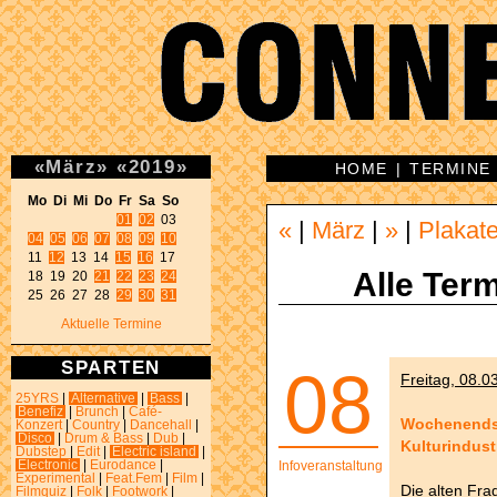
«
März
»
«
2019
»
HOME
|
TERMINE
Mo Di Mi Do Fr Sa So 
01
02
«
|
März
|
»
|
Plakat
04
05
06
07
08
09
10
11 
12
 13 14 
15
16
 17 

Alle Term
18 19 20 
21
22
23
24
25 26 27 28 
29
30
31
Aktuelle Termine
SPARTEN
08
Freitag, 08.0
25YRS
|
Alternative
|
Bass
|
Benefiz
|
Brunch
|
Café-
Wochenendse
Konzert
|
Country
|
Dancehall
|
Disco
|
Drum & Bass
|
Dub
|
Kulturindust
Dubstep
|
Edit
|
Electric island
|
Electronic
|
Eurodance
|
Infoveranstaltung
Experimental
|
Feat.Fem
|
Film
|
Die alten Fra
Filmquiz
|
Folk
|
Footwork
|