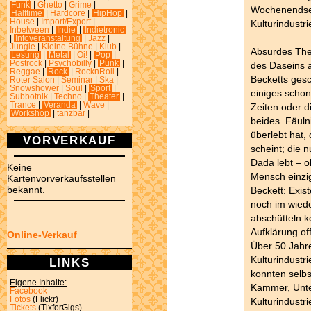
Funk
|
Ghetto
|
Grime
|
Wochenendsem
Halftime
|
Hardcore
|
HipHop
|
House
|
Import/Export
|
Kulturindustri
Inbetween
|
Indie
|
Indietronic
|
Infoveranstaltung
|
Jazz
|
Jungle
|
Kleine Bühne
|
Klub
|
Absurdes Thea
Lesung
|
Metal
|
Oi!
|
Pop
|
Postrock
|
Psychobilly
|
Punk
|
des Daseins 
Reggae
|
Rock
|
RocknRoll
|
Becketts gesc
Roter Salon
|
Seminar
|
Ska
|
Snowshower
|
Soul
|
Sport
|
einiges schon
Subbotnik
|
Techno
|
Theater
|
Trance
|
Veranda
|
Wave
|
Zeiten oder d
Workshop
|
tanzbar
|
beides. Fäulni
überlebt hat,
VORVERKAUF
scheint; die 
Dada lebt – o
Keine
Mensch einzig
Kartenvorverkaufsstellen
bekannt.
Beckett: Exi
noch im wied
abschütteln k
Aufklärung of
Online-Verkauf
Über 50 Jahr
Kulturindustr
LINKS
konnten selbs
Eigene Inhalte:
Kammer, Unte
Facebook
Fotos
(Flickr)
Kulturindustr
Tickets
(TixforGigs)