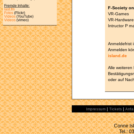
Fremde Inhalte:
F-Society on
last.fm
Fotos
(Flickr)
VR-Games
Videos
(YouTube)
VR-Hardware 
Videos
(vimeo)
Intructor P ma
Anmeldefrist 
Anmelden kön
island.de
Alle weiteren
Bestätigungsm
oder auf Nach
|
|
Impressum
Tickets
Anfa
Conne Isl
Tel.: 