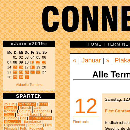
«
Jan
»
«
2019
»
HOME
|
TERMINE
Mo Di Mi Do Fr Sa So 
01 02 03 04 05 06 

«
|
Januar
|
»
|
Plaka
07 08 09 10 
11
12
13
14 
15
16
 17 
18
 19 20 

Alle Term
21 
22
23
24
25
26
 27 

28 
29
30
31
Aktuelle Termine
SPARTEN
12
Samstag, 12.0
25YRS
|
Alternative
|
Bass
|
Benefiz
|
Brunch
|
Café-
First Contac
Konzert
|
Country
|
Dancehall
|
Disco
|
Drum & Bass
|
Dub
|
Dubstep
|
Edit
|
Electric island
|
Electronic
|
Eurodance
|
Electronic
Endlich ist si
Experimental
|
Feat.Fem
|
Film
|
Geschichte de
Filmquiz
|
Folk
|
Footwork
|