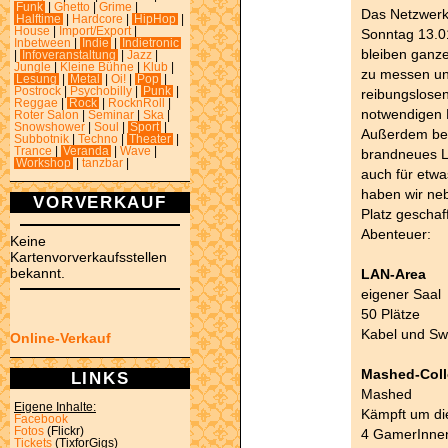
Funk
|
Ghetto
|
Grime
|
Das Netzwerk
Halftime
|
Hardcore
|
HipHop
|
House
|
Import/Export
|
Sonntag 13.0
Inbetween
|
Indie
|
Indietronic
bleiben ganz
|
Infoveranstaltung
|
Jazz
|
Jungle
|
Kleine Bühne
|
Klub
|
zu messen un
Lesung
|
Metal
|
Oi!
|
Pop
|
Postrock
|
Psychobilly
|
Punk
|
reibungslosen 
Reggae
|
Rock
|
RocknRoll
|
notwendigen 
Roter Salon
|
Seminar
|
Ska
|
Snowshower
|
Soul
|
Sport
|
Außerdem bek
Subbotnik
|
Techno
|
Theater
|
Trance
|
Veranda
|
Wave
|
brandneues L
Workshop
|
tanzbar
|
auch für etw
haben wir ne
VORVERKAUF
Platz gescha
Abenteuer:
Keine
Kartenvorverkaufsstellen
bekannt.
LAN-Area
eigener Saal
50 Plätze
Kabel und Sw
Online-Verkauf
Mashed-Col
LINKS
Mashed
Eigene Inhalte:
Kämpft um di
Facebook
Fotos
(Flickr)
4 GamerInne
Tickets
(TixforGigs)