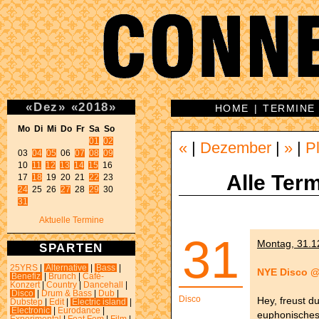
«
Dez
»
«
2018
»
HOME
|
TERMINE
Mo Di Mi Do Fr Sa So 
01
02
«
|
Dezember
|
»
|
P
03 
04
05
 06 
07
08
09
10 
11
12
13
14
15
 16 

Alle Term
17 
18
 19 20 21 
22
24
 25 26 
27
 28 
29
31
Aktuelle Termine
31
Montag, 31.12
SPARTEN
25YRS
|
Alternative
|
Bass
|
NYE Disco @
Benefiz
|
Brunch
|
Café-
Konzert
|
Country
|
Dancehall
|
Disco
|
Drum & Bass
|
Dub
|
Disco
Hey, freust d
Dubstep
|
Edit
|
Electric island
|
Electronic
|
Eurodance
|
euphonisches 