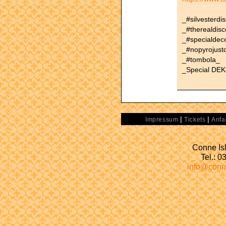
_#silvesterdi
_#therealdisc
_#specialdec
_#nopyrojust
_#tombola_
_Special DEK
|
|
Impressum
Tickets
Anfa
Conne Isl
Tel.: 
info@conn