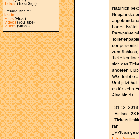
Tickets
(TixforGigs)
Natürlich be
Fremde Inhalte:
Neujahrskater
last.fm
Fotos
(Flickr)
angebundenen
Videos
(YouTube)
harten Brötch
Videos
(vimeo)
Partypaket mi
Toilettenpapie
der persönlic
zum Schluss, 
Ticketkonting
sich das Tick
anderen Club,
WG-Toilette a
Und jetzt halt
es für zehn E
Also hin da.
_31.12. 2018
_Einlass: 23:
_Tickets limit
ran!_
_VVK an gewo
https://www.c