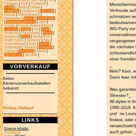
Experimental
|
Feat.Fem
|
Film
|
Menschenmasse
Filmquiz
|
Folk
|
Footwork
|
Funk
|
Ghetto
|
Grime
|
Vorfreude au
Halftime
|
Hardcore
|
HipHop
|
House
|
Import/Export
|
schmatzen wo
Inbetween
|
Indie
|
Indietronic
bedeutsamen 
|
Infoveranstaltung
|
Jazz
|
Jungle
|
Kleine Bühne
|
Klub
|
WG-Party zur 
Lesung
|
Metal
|
Oi!
|
Pop
|
Postrock
|
Psychobilly
|
Punk
|
immerwährend
Reggae
|
Rock
|
RocknRoll
|
vergangenen 
Roter Salon
|
Seminar
|
Ska
|
Snowshower
|
Soul
|
Sport
|
die nächsten
Subbotnik
|
Techno
|
Theater
|
Trance
|
Veranda
|
Wave
|
schlussendlic
Workshop
|
tanzbar
|
einer fremde
_
VORVERKAUF
Nein? Kool, w
Dann feier mi
Keine
Kartenvorverkaufsstellen
bekannt.
Was garantier
Silvester?_
All styles in 
1980-2018. Ko
Online-Verkauf
und ´ne Loun
LINKS
findest, oder 
verwechseln!)
Eigene Inhalte:
auch geben._
Facebook
Fotos
(Flickr)