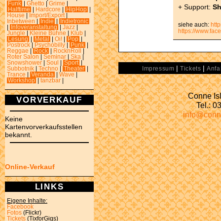
Funk
|
Ghetto
|
Grime
|
+ Support:
Sh
Halftime
|
Hardcore
|
HipHop
|
House
|
Import/Export
|
Inbetween
|
Indie
|
Indietronic
siehe auch:
htt
|
Infoveranstaltung
|
Jazz
|
https://www.fa
Jungle
|
Kleine Bühne
|
Klub
|
Lesung
|
Metal
|
Oi!
|
Pop
|
Postrock
|
Psychobilly
|
Punk
|
Reggae
|
Rock
|
RocknRoll
|
Roter Salon
|
Seminar
|
Ska
|
Snowshower
|
Soul
|
Sport
|
|
|
Impressum
Tickets
Anfa
Subbotnik
|
Techno
|
Theater
|
Trance
|
Veranda
|
Wave
|
Workshop
|
tanzbar
|
Conne Isl
VORVERKAUF
Tel.: 
info@conn
Keine
Kartenvorverkaufsstellen
bekannt.
Online-Verkauf
LINKS
Eigene Inhalte:
Facebook
Fotos
(Flickr)
Tickets
(TixforGigs)