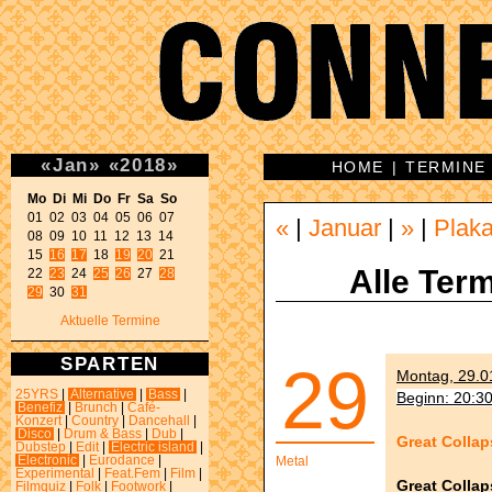
«
Jan
»
«
2018
»
HOME
|
TERMINE
Mo Di Mi Do Fr Sa So 

01 02 03 04 05 06 07 

«
|
Januar
|
»
|
Plaka
08 09 10 11 12 13 14 

15 
16
17
 18 
19
20
 21 

Alle Term
22 
23
 24 
25
26
 27 
28
29
 30 
31
Aktuelle Termine
SPARTEN
29
Montag, 29.01
25YRS
|
Alternative
|
Bass
|
Beginn: 20:3
Benefiz
|
Brunch
|
Café-
Konzert
|
Country
|
Dancehall
|
Disco
|
Drum & Bass
|
Dub
|
Great Collap
Dubstep
|
Edit
|
Electric island
|
Electronic
|
Eurodance
|
Metal
Experimental
|
Feat.Fem
|
Film
|
Great Collap
Filmquiz
|
Folk
|
Footwork
|