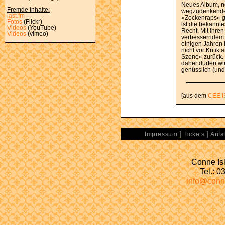
Neues Album, ne
Fremde Inhalte:
wegzudenkende
last.fm
»Zeckenraps« g
Fotos
(Flickr)
ist die bekannt
Videos
(YouTube)
Recht. Mit ihren
Videos
(vimeo)
verbesserndem 
einigen Jahren 
nicht vor Kritik
Szene« zurück.
daher dürfen wi
genüsslich (und
[aus dem
CEE I
|
|
Impressum
Tickets
Anfa
Conne Isl
Tel.: 
info@conn