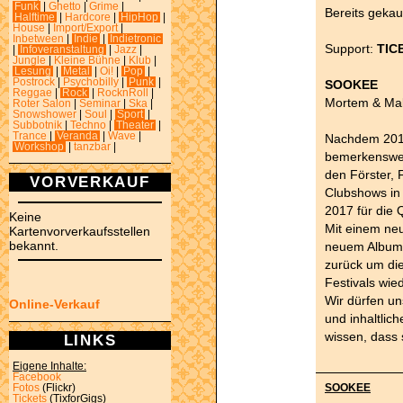
Funk
|
Ghetto
|
Grime
|
Bereits gekauf
Halftime
|
Hardcore
|
HipHop
|
House
|
Import/Export
|
Inbetween
|
Indie
|
Indietronic
Support:
TIC
|
Infoveranstaltung
|
Jazz
|
Jungle
|
Kleine Bühne
|
Klub
|
Lesung
|
Metal
|
Oi!
|
Pop
|
Postrock
|
Psychobilly
|
Punk
|
SOOKEE
Reggae
|
Rock
|
RocknRoll
|
Mortem & Ma
Roter Salon
|
Seminar
|
Ska
|
Snowshower
|
Soul
|
Sport
|
Subbotnik
|
Techno
|
Theater
|
Trance
|
Veranda
|
Wave
|
Nachdem 2016
Workshop
|
tanzbar
|
bemerkenswert
den Förster, 
VORVERKAUF
Clubshows in
2017 für die Q
Keine
Mit einem ne
Kartenvorverkaufsstellen
bekannt.
neuem Album k
zurück um di
Festivals wied
Wir dürfen un
Online-Verkauf
und inhaltlic
wissen, dass 
LINKS
Eigene Inhalte:
Facebook
SOOKEE
Fotos
(Flickr)
Tickets
(TixforGigs)