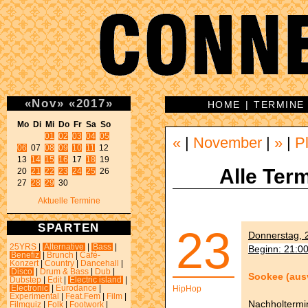
«
Nov
»
«
2017
»
HOME
|
TERMINE
Mo Di Mi Do Fr Sa So 
01
02
03
04
05
«
|
November
|
»
|
P
06
 07 
08
09
10
11
 12 

13 
14
15
16
 17 
18
 19 

Alle Term
20 
21
22
23
24
25
 26 

27 
28
29
 30 
Aktuelle Termine
SPARTEN
23
Donnerstag, 2
25YRS
|
Alternative
|
Bass
|
Beginn: 21:0
Benefiz
|
Brunch
|
Café-
Konzert
|
Country
|
Dancehall
|
Disco
|
Drum & Bass
|
Dub
|
Sookee (aus
Dubstep
|
Edit
|
Electric island
|
Electronic
|
Eurodance
|
HipHop
Experimental
|
Feat.Fem
|
Film
|
Nachholtermi
Filmquiz
|
Folk
|
Footwork
|