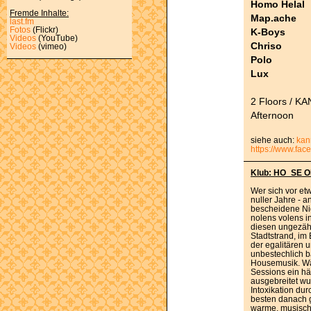
Homo Helal
Fremde Inhalte:
Map.ache
last.fm
Fotos
(Flickr)
K-Boys
Videos
(YouTube)
Chriso
Videos
(vimeo)
Polo
Lux
2 Floors / KA
Afternoon
siehe auch:
kan
https://www.fa
Klub: HO_SE 
Wer sich vor et
nuller Jahre - 
bescheidene Nig
nolens volens 
diesen ungezähl
Stadtstrand, im
der egalitären 
unbestechlich b
Housemusik. Wä
Sessions ein hä
ausgebreitet wu
Intoxikation du
besten danach 
warme, musischr