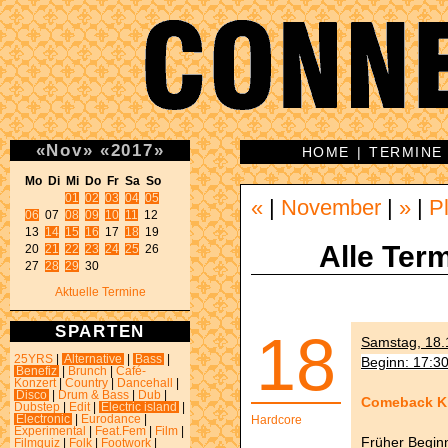
«
Nov
»
«
2017
»
HOME
|
TERMINE
Mo Di Mi Do Fr Sa So 
01
02
03
04
05
«
|
November
|
»
|
P
06
 07 
08
09
10
11
 12 

13 
14
15
16
 17 
18
 19 

Alle Term
20 
21
22
23
24
25
 26 

27 
28
29
 30 
Aktuelle Termine
SPARTEN
18
Samstag, 18.1
25YRS
|
Alternative
|
Bass
|
Beginn: 17:3
Benefiz
|
Brunch
|
Café-
Konzert
|
Country
|
Dancehall
|
Disco
|
Drum & Bass
|
Dub
|
Comeback K
Dubstep
|
Edit
|
Electric island
|
Electronic
|
Eurodance
|
Hardcore
Experimental
|
Feat.Fem
|
Film
|
Früher Begin
Filmquiz
|
Folk
|
Footwork
|