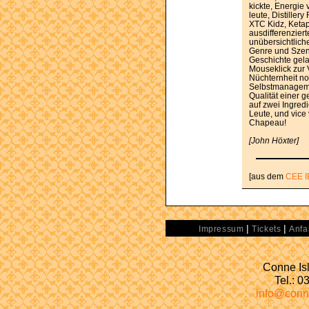
kickte, Energie 
leute, Distiller
XTC Kidz, Ketapi
ausdifferenzier
unübersichtlich
Genre und Szen
Geschichte gela
Mouseklick zur 
Nüchternheit no
Selbstmanagemen
Qualität einer 
auf zwei Ingred
Leute, und vice
Chapeau!
[John Höxter]
[aus dem
CEE I
|
|
Impressum
Tickets
Anfa
Conne Isl
Tel.: 
info@conn