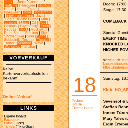
Funk
|
Ghetto
|
Grime
|
Doors: 17:00
Halftime
|
Hardcore
|
HipHop
|
House
|
Import/Export
|
Stage: 17:30
Inbetween
|
Indie
|
Indietronic
|
Infoveranstaltung
|
Jazz
|
Jungle
|
Kleine Bühne
|
Klub
|
COMEBACK 
Lesung
|
Metal
|
Oi!
|
Pop
|
Postrock
|
Psychobilly
|
Punk
|
Reggae
|
Rock
|
RocknRoll
|
Special Guest
Roter Salon
|
Seminar
|
Ska
|
Snowshower
|
Soul
|
Sport
|
EVERY TIME 
Subbotnik
|
Techno
|
Theater
|
Trance
|
Veranda
|
Wave
|
KNOCKED L
Workshop
|
tanzbar
|
HIGHER PO
VORVERKAUF
siehe auch:
com
knockedlooseh
https://higher
Keine
Kartenvorverkaufsstellen
18
bekannt.
Samstag, 18.1
Klub: HO_S
Online-Verkauf
Techno
Sevensol & 
House
Steffen Be
LINKS
Electric island
Innere Türen
Eigene Inhalte:
Mary Yalex
/L
Facebook
Fotos
(Flickr)
Ergin Ertebe
Tickets
(TixforGigs)