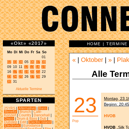
«
Okt
»
«
2017
»
HOME
|
TERMINE
Mo Di Mi Do Fr Sa So 
«
|
Oktober
|
»
|
Plak
02
03
04
 05 
06
07
08
09 10 11 
12
13
14
15
Alle Term
16 
17
18
19
20
21
23
24
25
 26 
27
28
30
 31 
Aktuelle Termine
23
Montag, 23.10
SPARTEN
Beginn: 20:4
25YRS
|
Alternative
|
Bass
|
Benefiz
|
Brunch
|
Café-
HVOB
Konzert
|
Country
|
Dancehall
|
Disco
|
Drum & Bass
|
Dub
|
Pop
Dubstep
|
Edit
|
Electric island
|
Electronic
|
Eurodance
|
HVOB
„Silk T