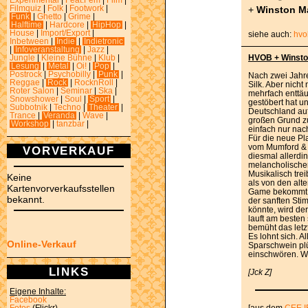
Experimental
|
Feat.Fem
|
Film
|
+
Winston Ma
Filmquiz
|
Folk
|
Footwork
|
Funk
|
Ghetto
|
Grime
|
Halftime
|
Hardcore
|
HipHop
|
House
|
Import/Export
|
siehe auch:
hvo
Inbetween
|
Indie
|
Indietronic
|
Infoveranstaltung
|
Jazz
|
HVOB + Winsto
Jungle
|
Kleine Bühne
|
Klub
|
Lesung
|
Metal
|
Oi!
|
Pop
|
Postrock
|
Psychobilly
|
Punk
|
Nach zwei Jahr
Reggae
|
Rock
|
RocknRoll
|
Silk. Aber nicht
Roter Salon
|
Seminar
|
Ska
|
mehrfach enttäu
Snowshower
|
Soul
|
Sport
|
gestöbert hat un
Subbotnik
|
Techno
|
Theater
|
Deutschland auf 
Trance
|
Veranda
|
Wave
|
großen Grund z
Workshop
|
tanzbar
|
einfach nur nach
Für die neue Pl
vom Mumford & 
VORVERKAUF
diesmal allerdi
melancholischer
Musikalisch tre
Keine
als von den alt
Kartenvorverkaufsstellen
Game bekommt m
bekannt.
der sanften Sti
könnte, wird der
lauft am besten
bemüht das let
Es lohnt sich. A
Online-Verkauf
Sparschwein pl
einschwören. W
LINKS
[Jck Z]
Eigene Inhalte:
Facebook
Fotos
(Flickr)