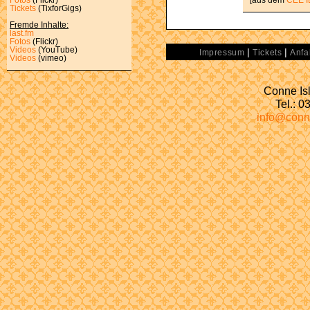
[aus dem
CEE I
Tickets
(TixforGigs)
Fremde Inhalte:
last.fm
Fotos
(Flickr)
Videos
(YouTube)
|
|
Impressum
Tickets
Anfa
Videos
(vimeo)
Conne Isl
Tel.: 
info@conn