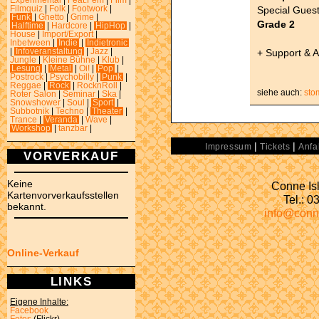
Experimental
|
Feat.Fem
|
Film
|
Special Guest
Filmquiz
|
Folk
|
Footwork
|
Funk
|
Ghetto
|
Grime
|
Grade 2
Halftime
|
Hardcore
|
HipHop
|
House
|
Import/Export
|
Inbetween
|
Indie
|
Indietronic
+ Support & 
|
Infoveranstaltung
|
Jazz
|
Jungle
|
Kleine Bühne
|
Klub
|
Lesung
|
Metal
|
Oi!
|
Pop
|
Postrock
|
Psychobilly
|
Punk
|
Reggae
|
Rock
|
RocknRoll
|
siehe auch:
sto
Roter Salon
|
Seminar
|
Ska
|
Snowshower
|
Soul
|
Sport
|
Subbotnik
|
Techno
|
Theater
|
Trance
|
Veranda
|
Wave
|
Workshop
|
tanzbar
|
|
|
Impressum
Tickets
Anfa
VORVERKAUF
Keine
Conne Isl
Kartenvorverkaufsstellen
Tel.: 
bekannt.
info@conn
Online-Verkauf
LINKS
Eigene Inhalte:
Facebook
Fotos
(Flickr)