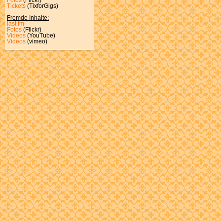
Tickets
(TixforGigs)
Fremde Inhalte:
last.fm
Fotos
(Flickr)
Videos
(YouTube)
Videos
(vimeo)