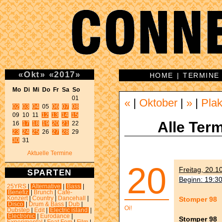
«
Okt
»
«
2017
»
HOME
|
TERMINE
Mo Di Mi Do Fr Sa So 
«
|
Oktober
|
»
|
Plak
02
03
04
 05 
06
07
08
09 10 11 
12
13
14
15
Alle Term
16 
17
18
19
20
21
23
24
25
 26 
27
28
30
 31 
Aktuelle Termine
20
Freitag, 20.1
SPARTEN
Beginn: 19:3
25YRS
|
Alternative
|
Bass
|
Benefiz
|
Brunch
|
Café-
Stomper 98
Konzert
|
Country
|
Dancehall
|
Disco
|
Drum & Bass
|
Dub
|
Oi!
Dubstep
|
Edit
|
Electric island
|
Electronic
|
Eurodance
|
Stomper 98