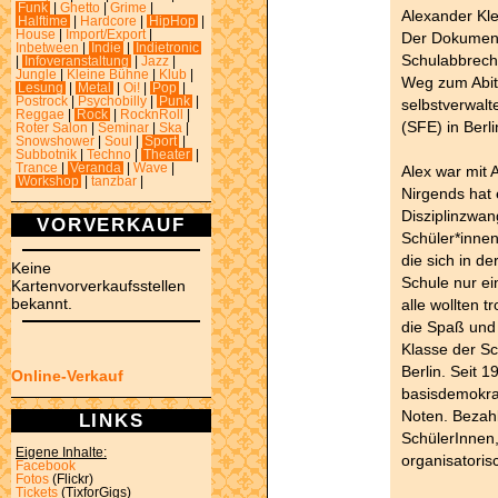
Funk
|
Ghetto
|
Grime
|
Alexander Kl
Halftime
|
Hardcore
|
HipHop
|
House
|
Import/Export
|
Der Dokumenta
Inbetween
|
Indie
|
Indietronic
Schulabbrech
|
Infoveranstaltung
|
Jazz
|
Jungle
|
Kleine Bühne
|
Klub
|
Weg zum Abitur
Lesung
|
Metal
|
Oi!
|
Pop
|
Postrock
|
Psychobilly
|
Punk
|
selbstverwalt
Reggae
|
Rock
|
RocknRoll
|
(SFE) in Berli
Roter Salon
|
Seminar
|
Ska
|
Snowshower
|
Soul
|
Sport
|
Subbotnik
|
Techno
|
Theater
|
Trance
|
Veranda
|
Wave
|
Alex war mit 
Workshop
|
tanzbar
|
Nirgends hat 
Disziplinzwa
VORVERKAUF
Schüler*innen
die sich in de
Keine
Schule nur ein
Kartenvorverkaufsstellen
bekannt.
alle wollten t
die Spaß und 
Klasse der Sc
Berlin. Seit 
Online-Verkauf
basisdemokrat
Noten. Bezahl
LINKS
SchülerInnen
Eigene Inhalte:
organisatori
Facebook
Fotos
(Flickr)
Tickets
(TixforGigs)