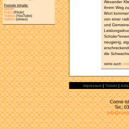
Alexander Kle
Fremde Inhalte:
ihrem Weg zum
last.fm
Fotos
(Flickr)
Wort kommen. 
Videos
(YouTube)
von einer rad
Videos
(vimeo)
und Gemeinsch
Leistungsdruc
Schüler*innen
neugierig, eig
erschreckend
die Schwachst
siehe auch:
cin
|
|
Impressum
Tickets
Anfa
Conne Isl
Tel.: 
info@conn