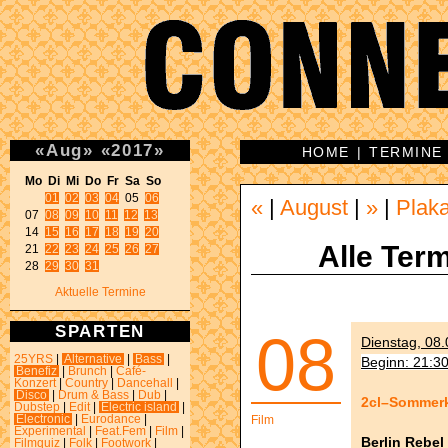
«
Aug
»
«
2017
»
HOME
|
TERMINE
Mo Di Mi Do Fr Sa So 
01
02
03
04
 05 
06
«
|
August
|
»
|
Plak
07 
08
09
10
11
12
13
14 
15
16
17
18
19
20
Alle Term
21 
22
23
24
25
26
27
28 
29
30
31
Aktuelle Termine
SPARTEN
08
Dienstag, 08.
25YRS
|
Alternative
|
Bass
|
Beginn: 21:3
Benefiz
|
Brunch
|
Café-
Konzert
|
Country
|
Dancehall
|
Disco
|
Drum & Bass
|
Dub
|
2cl–Sommerk
Dubstep
|
Edit
|
Electric island
|
Electronic
|
Eurodance
|
Film
Experimental
|
Feat.Fem
|
Film
|
Berlin Rebel
Filmquiz
|
Folk
|
Footwork
|