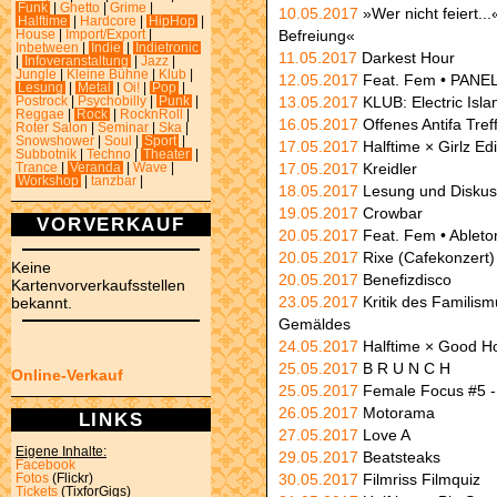
Funk
|
Ghetto
|
Grime
|
10.05.2017
»Wer nicht feiert.
Halftime
|
Hardcore
|
HipHop
|
Befreiung«
House
|
Import/Export
|
Inbetween
|
Indie
|
Indietronic
11.05.2017
Darkest Hour
|
Infoveranstaltung
|
Jazz
|
Jungle
|
Kleine Bühne
|
Klub
|
12.05.2017
Feat. Fem • PA
Lesung
|
Metal
|
Oi!
|
Pop
|
13.05.2017
KLUB: Electric Isl
Postrock
|
Psychobilly
|
Punk
|
Reggae
|
Rock
|
RocknRoll
|
16.05.2017
Offenes Antifa Tref
Roter Salon
|
Seminar
|
Ska
|
Snowshower
|
Soul
|
Sport
|
17.05.2017
Halftime × Girlz Edi
Subbotnik
|
Techno
|
Theater
|
17.05.2017
Kreidler
Trance
|
Veranda
|
Wave
|
Workshop
|
tanzbar
|
18.05.2017
Lesung und Diskuss
19.05.2017
Crowbar
VORVERKAUF
20.05.2017
Feat. Fem • Ablet
20.05.2017
Rixe (Cafekonzert)
Keine
20.05.2017
Benefizdisco
Kartenvorverkaufsstellen
23.05.2017
Kritik des Familis
bekannt.
Gemäldes
24.05.2017
Halftime × Good 
25.05.2017
B R U N C H
Online-Verkauf
25.05.2017
Female Focus #5
26.05.2017
Motorama
LINKS
27.05.2017
Love A
Eigene Inhalte:
29.05.2017
Beatsteaks
Facebook
30.05.2017
Filmriss Filmquiz
Fotos
(Flickr)
Tickets
(TixforGigs)