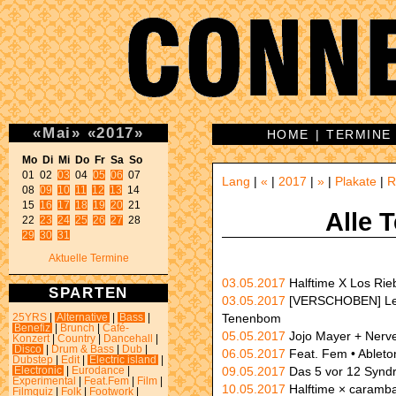
«
Mai
»
«
2017
»
HOME
|
TERMINE
Mo Di Mi Do Fr Sa So 

01 02 
03
 04 
05
06
 07 

Lang
|
«
|
2017
|
»
|
Plakate
|
R
08 
09
10
11
12
13
 14 

15 
16
17
18
19
20
 21 

Alle 
22 
23
24
25
26
27
29
30
31
Aktuelle Termine
03.05.2017
Halftime X Los Rie
SPARTEN
03.05.2017
[VERSCHOBEN] Lesun
Tenenbom
25YRS
|
Alternative
|
Bass
|
Benefiz
|
Brunch
|
Café-
05.05.2017
Jojo Mayer + Nerv
Konzert
|
Country
|
Dancehall
|
Disco
|
Drum & Bass
|
Dub
|
06.05.2017
Feat. Fem • Ablet
Dubstep
|
Edit
|
Electric island
|
09.05.2017
Das 5 vor 12 Synd
Electronic
|
Eurodance
|
Experimental
|
Feat.Fem
|
Film
|
10.05.2017
Halftime × caramba
Filmquiz
|
Folk
|
Footwork
|