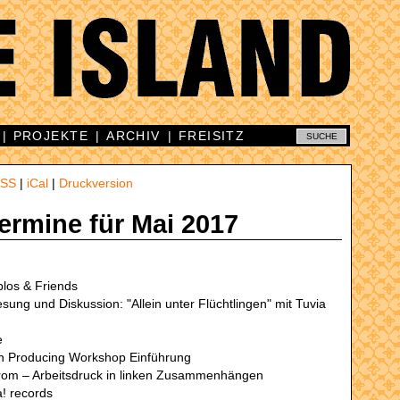
|
PROJEKTE
|
ARCHIV
|
FREISITZ
SS
|
iCal
|
Druckversion
Termine für Mai 2017
blos & Friends
g und Diskussion: "Allein unter Flüchtlingen" mit Tuvia
e
on Producing Workshop Einführung
rom – Arbeitsdruck in linken Zusammenhängen
! records