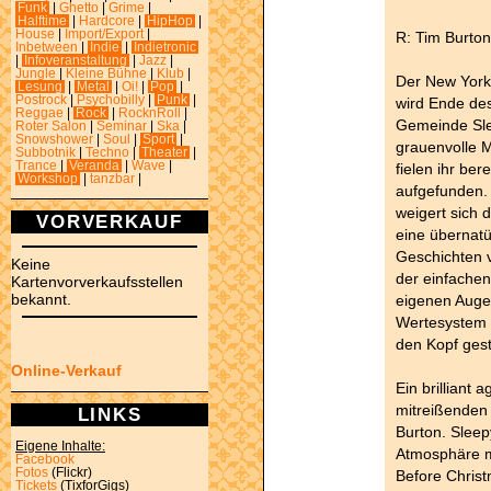
Funk
|
Ghetto
|
Grime
|
Halftime
|
Hardcore
|
HipHop
|
House
|
Import/Export
|
R: Tim Burto
Inbetween
|
Indie
|
Indietronic
|
Infoveranstaltung
|
Jazz
|
Jungle
|
Kleine Bühne
|
Klub
|
Der New York
Lesung
|
Metal
|
Oi!
|
Pop
|
Postrock
|
Psychobilly
|
Punk
|
wird Ende des
Reggae
|
Rock
|
RocknRoll
|
Gemeinde Sle
Roter Salon
|
Seminar
|
Ska
|
Snowshower
|
Soul
|
Sport
|
grauenvolle 
Subbotnik
|
Techno
|
Theater
|
Trance
|
Veranda
|
Wave
|
fielen ihr be
Workshop
|
tanzbar
|
aufgefunden.
weigert sich 
VORVERKAUF
eine übernatü
Geschichten 
Keine
der einfachen
Kartenvorverkaufsstellen
bekannt.
eigenen Augen
Wertesystem 
den Kopf geste
Online-Verkauf
Ein brilliant
mitreißenden
LINKS
Burton. Sleep
Eigene Inhalte:
Atmosphäre m
Facebook
Fotos
(Flickr)
Before Chris
Tickets
(TixforGigs)