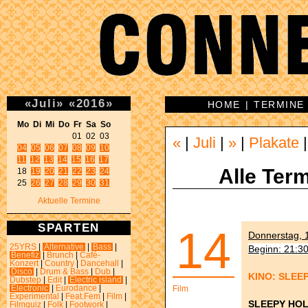
«
Juli
»
«
2016
»
HOME
|
TERMINE
Mo Di Mi Do Fr Sa So 
«
|
Juli
|
»
|
Plakate
04
05
06
07
08
09
10
11
12
13
14
15
16
17
Alle Term
18 
19
20
21
22
23
24
25 
26
27
28
29
30
31
Aktuelle Termine
SPARTEN
14
Donnerstag, 1
25YRS
|
Alternative
|
Bass
|
Beginn: 21:3
Benefiz
|
Brunch
|
Café-
Konzert
|
Country
|
Dancehall
|
Disco
|
Drum & Bass
|
Dub
|
KINO: SLEE
Dubstep
|
Edit
|
Electric island
|
Electronic
|
Eurodance
|
Film
Experimental
|
Feat.Fem
|
Film
|
SLEEPY HO
Filmquiz
|
Folk
|
Footwork
|