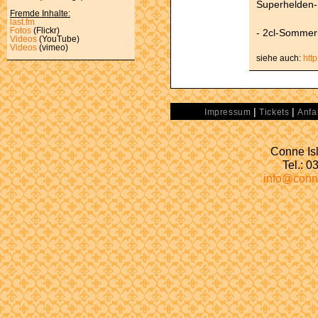
Superhelden-
Fremde Inhalte:
last.fm
Fotos
(Flickr)
- 2cl-Sommerk
Videos
(YouTube)
Videos
(vimeo)
siehe auch:
htt
|
|
Impressum
Tickets
Anfa
Conne Isl
Tel.: 
info@conn