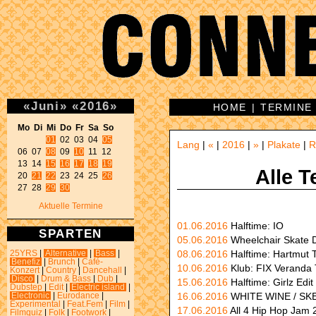
«
Juni
»
«
2016
»
HOME
|
TERMINE
Mo Di Mi Do Fr Sa So 
01
 02 03 04 
05
Lang
|
«
|
2016
|
»
|
Plakate
|
R
06 07 
08
 09 
10
 11 12 

13 14 
15
16
17
18
19
Alle T
20 
21
22
 23 24 25 
26
27 28 
29
30
Aktuelle Termine
01.06.2016
Halftime: IO
SPARTEN
05.06.2016
Wheelchair Skate 
08.06.2016
Halftime: Hartmut T
25YRS
|
Alternative
|
Bass
|
Benefiz
|
Brunch
|
Café-
10.06.2016
Klub: FIX Veranda
Konzert
|
Country
|
Dancehall
|
Disco
|
Drum & Bass
|
Dub
|
15.06.2016
Halftime: Girlz Edit
Dubstep
|
Edit
|
Electric island
|
16.06.2016
WHITE WINE / S
Electronic
|
Eurodance
|
Experimental
|
Feat.Fem
|
Film
|
17.06.2016
All 4 Hip Hop Jam
Filmquiz
|
Folk
|
Footwork
|