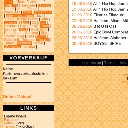
Funk
|
Ghetto
|
Grime
|
18.06.2016
All 4 Hip Hop Jam 
Halftime
|
Hardcore
|
HipHop
|
19.06.2016
All 4 Hip Hop Jam 
House
|
Import/Export
|
Inbetween
|
Indie
|
Indietronic
21.06.2016
Filmriss Filmquiz
|
Infoveranstaltung
|
Jazz
|
Jungle
|
Kleine Bühne
|
Klub
|
22.06.2016
Halftime: Miami Mü
Lesung
|
Metal
|
Oi!
|
Pop
|
26.06.2016
B R U N C H
Postrock
|
Psychobilly
|
Punk
|
Reggae
|
Rock
|
RocknRoll
|
26.06.2016
Epic Bowl Compilat
Roter Salon
|
Seminar
|
Ska
|
Snowshower
|
Soul
|
Sport
|
29.06.2016
Halftime: Alphabet 
Subbotnik
|
Techno
|
Theater
|
30.06.2016
BOYSETSFIRE
Trance
|
Veranda
|
Wave
|
Workshop
|
tanzbar
|
VORVERKAUF
|
|
Impressum
Tickets
Anfa
Keine
Kartenvorverkaufsstellen
Con
bekannt.
info
Online-Verkauf
LINKS
Eigene Inhalte:
Facebook
Fotos
(Flickr)
Tickets
(TixforGigs)