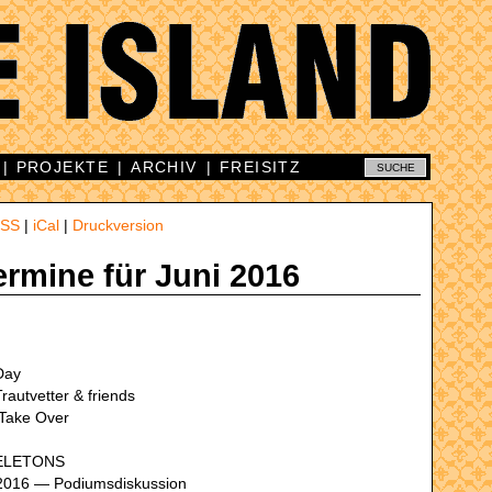
|
PROJEKTE
|
ARCHIV
|
FREISITZ
SS
|
iCal
|
Druckversion
ermine für Juni 2016
Day
rautvetter & friends
 Take Over
KELETONS
 2016 — Podiumsdiskussion