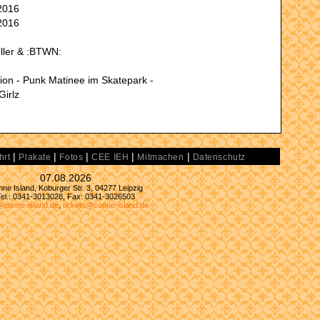
2016
2016
ller & :BTWN:
ion - Punk Matinee im Skatepark -
Girlz
|
|
|
|
|
hrt
Plakate
Fotos
CEE IEH
Mitmachen
Datenschutz
07.08.2026
ne Island, Koburger Str. 3, 04277 Leipzig
Tel.: 0341-3013028, Fax: 0341-3026503
@conne-island.de
,
tickets@conne-island.de