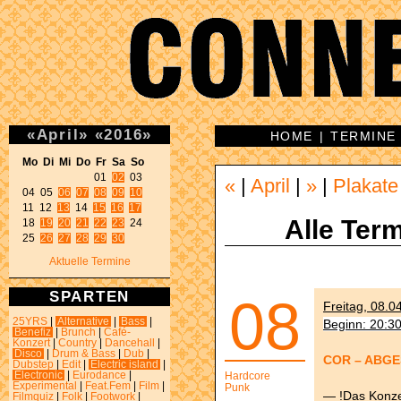
«
April
»
«
2016
»
HOME
|
TERMINE
Mo Di Mi Do Fr Sa So 
01 
02
 03 

«
|
April
|
»
|
Plakate
04 05 
06
07
08
09
10
11 12 
13
 14 
15
16
17
Alle Term
18 
19
20
21
22
23
 24 

25 
26
27
28
29
30
Aktuelle Termine
SPARTEN
08
Freitag, 08.0
25YRS
|
Alternative
|
Bass
|
Beginn: 20:3
Benefiz
|
Brunch
|
Café-
Konzert
|
Country
|
Dancehall
|
Disco
|
Drum & Bass
|
Dub
|
COR – ABGE
Dubstep
|
Edit
|
Electric island
|
Electronic
|
Eurodance
|
Hardcore
Experimental
|
Feat.Fem
|
Film
|
Punk
— !Das Konze
Filmquiz
|
Folk
|
Footwork
|