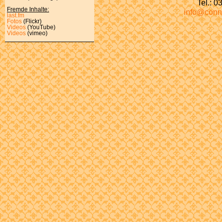
Tel.: 
Fremde Inhalte:
info@conn
last.fm
Fotos
(Flickr)
Videos
(YouTube)
Videos
(vimeo)