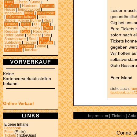
Funk
|
Ghetto
|
Grime
|
Halftime
|
Hardcore
|
HipHop
|
House
|
Import/Export
|
Leider musst
Inbetween
|
Indie
|
Indietronic
gesundheitli
|
Infoveranstaltung
|
Jazz
|
Jungle
|
Kleine Bühne
|
Klub
|
Gig bei uns a
Lesung
|
Metal
|
Oi!
|
Pop
|
Postrock
|
Psychobilly
|
Punk
|
Eure Tickets 
Reggae
|
Rock
|
RocknRoll
|
sofort nach e
Roter Salon
|
Seminar
|
Ska
|
Snowshower
|
Soul
|
Sport
|
Tickets könne
Subbotnik
|
Techno
|
Theater
|
Trance
|
Veranda
|
Wave
|
gegeben wer
Workshop
|
tanzbar
|
Wir hoffen a
selbstverständ
VORVERKAUF
Gute Besseru
Keine
Euer Island
Kartenvorverkaufsstellen
bekannt.
siehe auch:
rue
facebook.com/
Online-Verkauf
LINKS
|
|
Impressum
Tickets
Anfa
Eigene Inhalte:
Facebook
Fotos
(Flickr)
Conne Isl
Tickets
(TixforGigs)