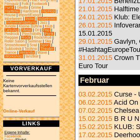
17.01.2015
Benefiz
Experimental
|
Feat.Fem
|
Film
|
Filmquiz
|
Folk
|
Footwork
|
21.01.2015
Halftime 
Funk
|
Ghetto
|
Grime
|
Halftime
|
Hardcore
|
HipHop
|
House
|
Import/Export
|
24.01.2015
Klub: El
Inbetween
|
Indie
|
Indietronic
|
Infoveranstaltung
|
Jazz
|
26.01.2015
Infover
Jungle
|
Kleine Bühne
|
Klub
|
Lesung
|
Metal
|
Oi!
|
Pop
|
15.01.2015
Postrock
|
Psychobilly
|
Punk
|
Reggae
|
Rock
|
RocknRoll
|
29.01.2015
Gavlyn, 
Roter Salon
|
Seminar
|
Ska
|
Snowshower
|
Soul
|
Sport
|
#HashtagEuropeTou
Subbotnik
|
Techno
|
Theater
|
Trance
|
Veranda
|
Wave
|
31.01.2015
Crown Th
Workshop
|
tanzbar
|
Euro Tour
VORVERKAUF
Februar
Keine
Kartenvorverkaufsstellen
bekannt.
03.02.2015
Curse -
06.02.2015
Acid On
07.02.2015
Chelsea 
Online-Verkauf
15.02.2015
B R U N
LINKS
15.02.2015
KLUB: S
Eigene Inhalte:
17.02.2015
Deerhoo
Facebook
Fotos
(Flickr)