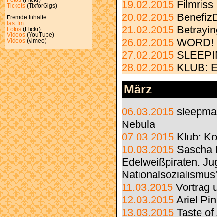
19.02.2015
Filmriss
Tickets
(TixforGigs)
20.02.2015
Benefiz
Fremde Inhalte:
last.fm
21.02.2015
Betrayin
Fotos
(Flickr)
Videos
(YouTube)
26.02.2015
WORD! c
Videos
(vimeo)
27.02.2015
SLEEPI
28.02.2015
KLUB: El
März
06.03.2015
sleepma
Nebula
07.03.2015
Klub: K
10.03.2015
Sascha 
Edelweißpiraten. Ju
Nationalsozialismus
11.03.2015
Vortrag 
12.03.2015
Ariel Pin
13.03.2015
Taste of