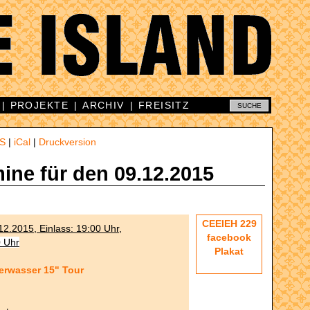
|
PROJEKTE
|
ARCHIV
|
FREISITZ
S
|
iCal
|
Druckversion
mine für den 09.12.2015
CEEIEH 229
12.2015, Einlass: 19:00 Uhr,
facebook
0 Uhr
Plakat
rwasser 15" Tour