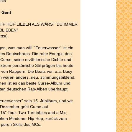
sts
i Gent
HIP HOP LIEBEN ALS WÄRST DU IMMER
BLIEBEN"
tze)
n, was man will: "Feuerwasser" ist ein
des Deutschraps. Die rohe Energie des
Curse, seine erzählerische Dichte und
extrem persönliche Stil prägen bis heute
 von Rappern. Die Beats von u.a. Busy
n waren anders, neu, stimmungsbildend.
nen ist es das beste Curse-Album und
sten deutschen Rap-Alben überhaupt.
Feuerwasser" sein 15. Jubiläum, und wir
m Dezember geht Curse auf
15" Tour: Two Turntables and a Mic,
ohen Mindener Hip Hop, zurück zum
 puren Skills des MCs.