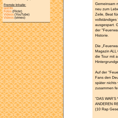
Gemeinsam mi
Fremde Inhalte:
last.fm
neu zum Lebe
Fotos
(Flickr)
Zeile, Beat f
Videos
(YouTube)
Videos
(vimeo)
vollständiges
ausgespart. 
der "Feuerwa
Historie.
Die „Feuerwa
Magazin ALL 
die Tour mit 
Hintergrundge
Auf der "Feu
Fans den Deu
später nichts
zusammen fei
“DAS WAR’S
ANDEREN RE
(10 Rap Gese