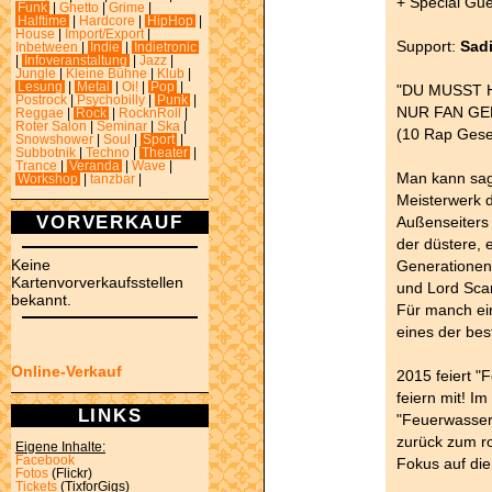
+ Special Gue
Funk
|
Ghetto
|
Grime
|
Halftime
|
Hardcore
|
HipHop
|
House
|
Import/Export
|
Support:
Sad
Inbetween
|
Indie
|
Indietronic
|
Infoveranstaltung
|
Jazz
|
Jungle
|
Kleine Bühne
|
Klub
|
Lesung
|
Metal
|
Oi!
|
Pop
|
"DU MUSST 
Postrock
|
Psychobilly
|
Punk
|
NUR FAN GE
Reggae
|
Rock
|
RocknRoll
|
Roter Salon
|
Seminar
|
Ska
|
(10 Rap Gese
Snowshower
|
Soul
|
Sport
|
Subbotnik
|
Techno
|
Theater
|
Trance
|
Veranda
|
Wave
|
Man kann sage
Workshop
|
tanzbar
|
Meisterwerk 
VORVERKAUF
Außenseiters 
der düstere, 
Keine
Generationen
Kartenvorverkaufsstellen
und Lord Sca
bekannt.
Für manch ei
eines der be
Online-Verkauf
2015 feiert "
feiern mit! I
LINKS
"Feuerwasser
zurück zum r
Eigene Inhalte:
Facebook
Fokus auf die
Fotos
(Flickr)
Tickets
(TixforGigs)