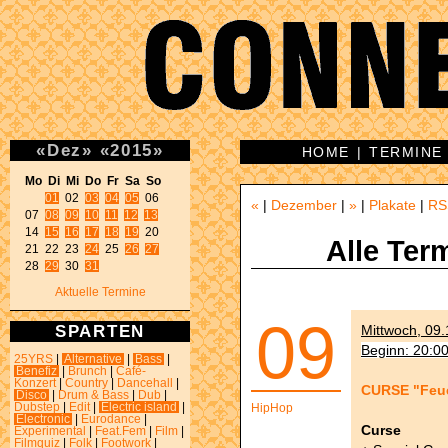
«
Dez
»
«
2015
»
HOME
|
TERMINE
Mo Di Mi Do Fr Sa So 
01
 02 
03
04
05
 06 

«
|
Dezember
|
»
|
Plakate
|
RS
07 
08
09
10
11
12
13
14 
15
16
17
18
19
 20 

Alle Ter
21 22 23 
24
 25 
26
27
28 
29
 30 
31
Aktuelle Termine
09
SPARTEN
Mittwoch, 09.
Beginn: 20:0
25YRS
|
Alternative
|
Bass
|
Benefiz
|
Brunch
|
Café-
Konzert
|
Country
|
Dancehall
|
CURSE "Feue
Disco
|
Drum & Bass
|
Dub
|
Dubstep
|
Edit
|
Electric island
|
HipHop
Electronic
|
Eurodance
|
Curse
Experimental
|
Feat.Fem
|
Film
|
Filmquiz
|
Folk
|
Footwork
|