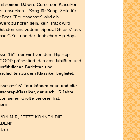
t seinem DJ wird Curse den Klassiker
n erwecken – Song für Song, Zeile für
ür Beat. "Feuerwasser" wird als
 Werk zu hören sein, kein Track wird
Geladen sind zudem "Special Guests" aus
sser"-Zeit und der deutschen Hip Hop-
sser15“ Tour wird von dem Hip Hop-
GOOD präsentiert, das das Jubiläum und
ausführlichen Berichten und
schichten zu dem Klassiker begleitet.
erwasser15" Tour können neue und alte
tschrap-Klassiker, der auch 15 Jahre
 von seiner Größe verloren hat,
ern.
 VON MIR, JETZT KÖNNEN DIE
DEN!”
tze)