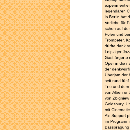
experimentier
legendären C
in Berlin hat
Vorliebe für F
schon auf dem
Polen und bei
Trompeter, K
dürfte dank se
Leipziger Ja
Gast ärgerte 
Oper in die n
der denkwürfig
Überjam der b
seit rund fün
Trio und dem 
von Alben ent
von Zbigniew
Goldsbury. Un
mit Cinematic
Als Support pl
im Programm u
Bassprägung 