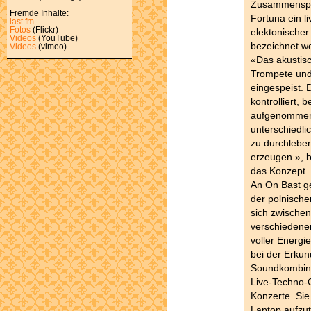
Zusammenspie
Fremde Inhalte:
Fortuna ein l
last.fm
Fotos
(Flickr)
elektonischer
Videos
(YouTube)
bezeichnet w
Videos
(vimeo)
«Das akustis
Trompete und 
eingespeist. 
kontrolliert, 
aufgenommen
unterschiedli
zu durchleben
erzeugen.», b
das Konzept.
An On Bast g
der polnische
sich zwische
verschiedenen
voller Energi
bei der Erku
Soundkombina
Live-Techno-
Konzerte. Sie
Laptop aufzut