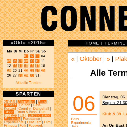
«
Okt
»
«
2015
»
HOME
|
TERMINE
Mo Di Mi Do Fr Sa So 
01
02
03
«
|
Oktober
|
»
|
Plak
05
06
07
08
09
10
 11 

12 
13
14
15
16
17
Alle Term
19
 20 21 
22
23
24
25
26 27 
28
29
30
 31 
Aktuelle Termine
SPARTEN
06
Dienstag, 06.
25YRS
|
Alternative
|
Bass
|
Beginn: 21:3
Benefiz
|
Brunch
|
Café-
Konzert
|
Country
|
Dancehall
|
Disco
|
Drum & Bass
|
Dub
|
Klub & 39. L
Dubstep
|
Edit
|
Electric island
|
Electronic
|
Eurodance
|
Bass
Experimental
|
Feat.Fem
|
Film
|
Experimental
An On Bast 
Filmquiz
|
Folk
|
Footwork
|
Jazz