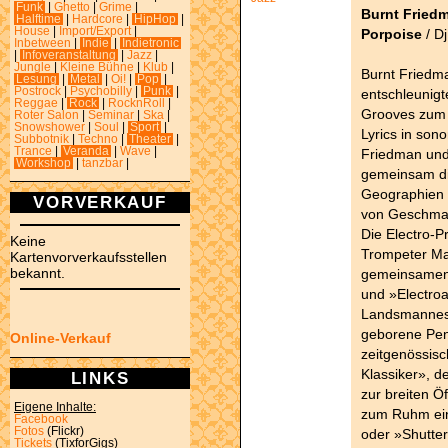
Funk
|
Ghetto
|
Grime
|
Burnt Friedm
Halftime
|
Hardcore
|
HipHop
|
House
|
Import/Export
|
Porpoise
/ Dj
Inbetween
|
Indie
|
Indietronic
|
Infoveranstaltung
|
Jazz
|
Jungle
|
Kleine Bühne
|
Klub
|
Burnt Friedm
Lesung
|
Metal
|
Oi!
|
Pop
|
Postrock
|
Psychobilly
|
Punk
|
entschleunigt
Reggae
|
Rock
|
RocknRoll
|
Grooves zum 
Roter Salon
|
Seminar
|
Ska
|
Snowshower
|
Soul
|
Sport
|
Lyrics in sono
Subbotnik
|
Techno
|
Theater
|
Trance
|
Veranda
|
Wave
|
Friedman und 
Workshop
|
tanzbar
|
gemeinsam di
Geographien 
VORVERKAUF
von Geschmac
Die Electro-P
Keine
Trompeter Ma
Kartenvorverkaufsstellen
bekannt.
gemeinsamen 
und »Electroa
Landsmannes 
geborene Pend
Online-Verkauf
zeitgenössis
Klassiker», d
LINKS
zur breiten Ö
Eigene Inhalte:
zum Ruhm eini
Facebook
Fotos
(Flickr)
oder »Shutter
Tickets
(TixforGigs)