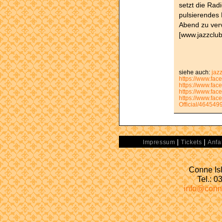
setzt die Radi
pulsierendes
Abend zu ver
[www.jazzclub
siehe auch:
jaz
https://www.fa
https://www.fac
https://www.fa
https://www.fac
Official/46454
|
|
Impressum
Tickets
Anfa
Conne Isl
Tel.: 
info@conn