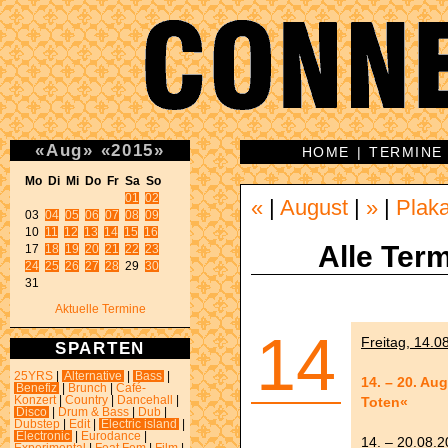
«
Aug
»
«
2015
»
HOME
|
TERMINE
Mo Di Mi Do Fr Sa So 
01
02
«
|
August
|
»
|
Plak
03 
04
05
06
07
08
09
10 
11
12
13
14
15
16
Alle Term
17 
18
19
20
21
22
23
24
25
26
27
28
 29 
30
31 
Aktuelle Termine
14
Freitag, 14.0
SPARTEN
25YRS
|
Alternative
|
Bass
|
14. – 20. Au
Benefiz
|
Brunch
|
Café-
Toten«
Konzert
|
Country
|
Dancehall
|
Disco
|
Drum & Bass
|
Dub
|
Dubstep
|
Edit
|
Electric island
|
Electronic
|
Eurodance
|
14. – 20.08.