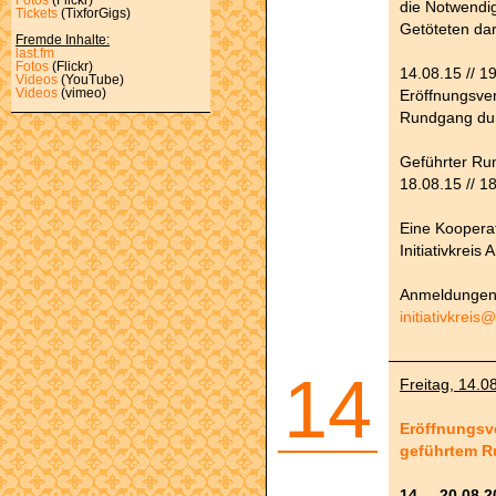
die Notwendi
Tickets
(TixforGigs)
Getöteten da
Fremde Inhalte:
last.fm
Fotos
(Flickr)
14.08.15 // 1
Videos
(YouTube)
Eröffnungsver
Videos
(vimeo)
Rundgang dur
Geführter Ru
18.08.15 // 1
Eine Koopera
Initiativkreis
Anmeldungen 
initiativkreis
14
Freitag, 14.0
Eröffnungsve
geführtem R
14. – 20.08.