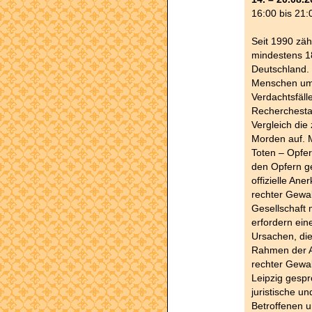
16:00 bis 21:
Seit 1990 zäh
mindestens 18
Deutschland. 
Menschen um
Verdachtsfäll
Recherchesta
Vergleich die
Morden auf. M
Toten – Opfer 
den Opfern ge
offizielle An
rechter Gewa
Gesellschaft 
erfordern ein
Ursachen, die
Rahmen der Au
rechter Gewal
Leipzig gespr
juristische u
Betroffenen u