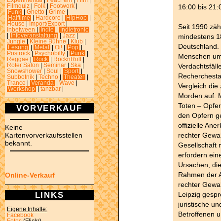
Experimental
|
Feat.Fem
|
Film
|
16:00 bis 21:
Filmquiz
|
Folk
|
Footwork
|
Funk
|
Ghetto
|
Grime
|
Halftime
|
Hardcore
|
HipHop
|
House
|
Import/Export
|
Seit 1990 zäh
Inbetween
|
Indie
|
Indietronic
mindestens 18
|
Infoveranstaltung
|
Jazz
|
Jungle
|
Kleine Bühne
|
Klub
|
Deutschland. 
Lesung
|
Metal
|
Oi!
|
Pop
|
Postrock
|
Psychobilly
|
Punk
|
Menschen um
Reggae
|
Rock
|
RocknRoll
|
Verdachtsfäll
Roter Salon
|
Seminar
|
Ska
|
Snowshower
|
Soul
|
Sport
|
Recherchesta
Subbotnik
|
Techno
|
Theater
|
Trance
|
Veranda
|
Wave
|
Vergleich die
Workshop
|
tanzbar
|
Morden auf. M
Toten – Opfer 
VORVERKAUF
den Opfern ge
offizielle An
Keine
rechter Gewa
Kartenvorverkaufsstellen
bekannt.
Gesellschaft 
erfordern ein
Ursachen, die
Rahmen der Au
Online-Verkauf
rechter Gewal
LINKS
Leipzig gespr
juristische u
Eigene Inhalte:
Betroffenen u
Facebook
Fotos
(Flickr)