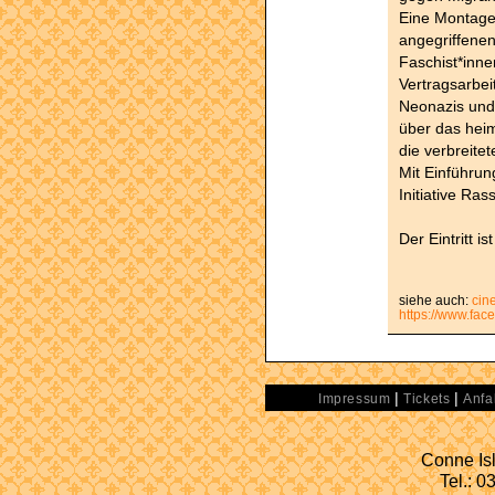
Eine Montage
angegriffenen
Faschist*inn
Vertragsarbeit
Neonazis und
über das heim
die verbreitet
Mit Einführun
Initiative Ras
Der Eintritt ist
siehe auch:
cin
https://www.fac
|
|
Impressum
Tickets
Anfa
Conne Isl
Tel.: 