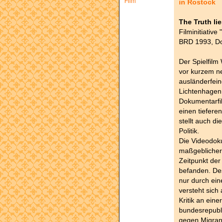
Film
in Rostock
The Truth li
Filminitiativ
BRD 1993, Do
Der Spielfil
vor kurzem n
ausländerfein
Lichtenhagen
Dokumentarf
einen tiefere
stellt auch d
Politik.
Die Videodok
maßgeblicher
Zeitpunkt de
befanden. Des
nur durch ein
versteht sich
Kritik an ein
bundesrepubl
gegen Migran