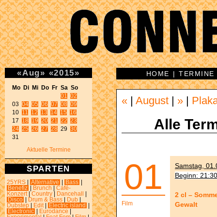
«
Aug
»
«
2015
»
HOME
|
TERMINE
Mo Di Mi Do Fr Sa So 
01
02
«
|
August
|
»
|
Plak
03 
04
05
06
07
08
09
10 
11
12
13
14
15
16
Alle Term
17 
18
19
20
21
22
23
24
25
26
27
28
 29 
30
31 
Aktuelle Termine
01
Samstag, 01.0
SPARTEN
Beginn: 21:3
25YRS
|
Alternative
|
Bass
|
Benefiz
|
Brunch
|
Café-
2 cl – Somme
Konzert
|
Country
|
Dancehall
|
Disco
|
Drum & Bass
|
Dub
|
Film
Gewalt
Dubstep
|
Edit
|
Electric island
|
Electronic
|
Eurodance
|