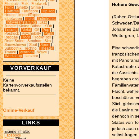
Experimental
|
Feat.Fem
|
Film
|
Höhere Gewa
Filmquiz
|
Folk
|
Footwork
|
Funk
|
Ghetto
|
Grime
|
Halftime
|
Hardcore
|
HipHop
|
House
|
Import/Export
|
(Ruben Östlu
Inbetween
|
Indie
|
Indietronic
Schweden/Dän
|
Infoveranstaltung
|
Jazz
|
Jungle
|
Kleine Bühne
|
Klub
|
Johannes Bah
Lesung
|
Metal
|
Oi!
|
Pop
|
Postrock
|
Psychobilly
|
Punk
|
Wettergren, 
Reggae
|
Rock
|
RocknRoll
|
Roter Salon
|
Seminar
|
Ska
|
Snowshower
|
Soul
|
Sport
|
Eine schwedis
Subbotnik
|
Techno
|
Theater
|
Trance
|
Veranda
|
Wave
|
französische
Workshop
|
tanzbar
|
mit Panorama
Katastrophe: 
VORVERKAUF
die Aussichts
begraben droh
Keine
Familienvater
Kartenvorverkaufsstellen
bekannt.
Flucht, währe
beschützen ve
Stich gelassen
die Lawine ra
Online-Verkauf
dennoch in se
LINKS
Status von To
jedoch auch 
Eigene Inhalte:
selbst fragen
Facebook
Fotos
(Flickr)