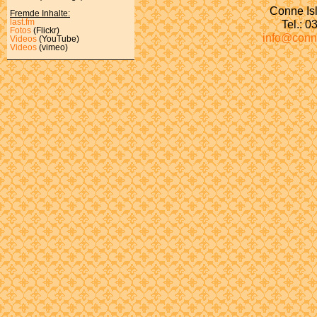
Conne Isl
Fremde Inhalte:
last.fm
Tel.: 
Fotos
(Flickr)
info@conn
Videos
(YouTube)
Videos
(vimeo)