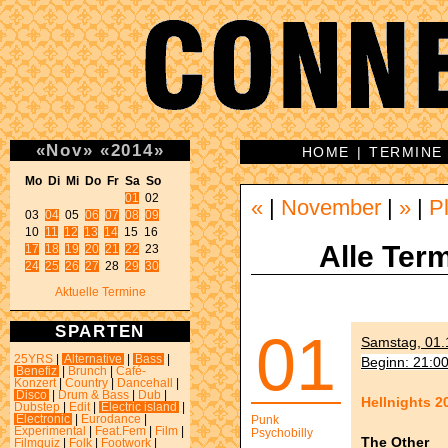
«
Nov
»
«
2014
»
HOME
|
TERMINE
Mo Di Mi Do Fr Sa So 
01
 02 

«
|
November
|
»
|
P
03 
04
 05 
06
07
08
09
10 
11
12
13
14
Alle Term
17
18
19
20
21
22
24
25
26
27
 28 
29
30
Aktuelle Termine
SPARTEN
01
Samstag, 01.1
25YRS
|
Alternative
|
Bass
|
Beginn: 21:0
Benefiz
|
Brunch
|
Café-
Konzert
|
Country
|
Dancehall
|
Disco
|
Drum & Bass
|
Dub
|
Hellnights 2
Dubstep
|
Edit
|
Electric island
|
Electronic
|
Eurodance
|
Punk
Experimental
|
Feat.Fem
|
Film
|
Psychobilly
The Other
Filmquiz
|
Folk
|
Footwork
|