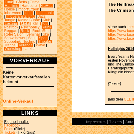
Funk
|
Ghetto
|
Grime
|
The Hellfrea
Halftime
|
Hardcore
|
HipHop
|
House
|
Import/Export
|
The Crimson
Inbetween
|
Indie
|
Indietronic
|
Infoveranstaltung
|
Jazz
|
Jungle
|
Kleine Bühne
|
Klub
|
Lesung
|
Metal
|
Oi!
|
Pop
|
siehe auch:
the
Postrock
|
Psychobilly
|
Punk
|
https://www.fac
Reggae
|
Rock
|
RocknRoll
|
Roter Salon
|
Seminar
|
Ska
|
https://www.fac
Snowshower
|
Soul
|
Sport
|
https://www.fa
Subbotnik
|
Techno
|
Theater
|
Trance
|
Veranda
|
Wave
|
Hellnights 201
Workshop
|
tanzbar
|
Every Year is H
VORVERKAUF
ersten November 
und The Crimso
Herausgeputzt!
Keine
Klingt ein bissc
Kartenvorverkaufsstellen
bekannt.
[Teaser]
[aus dem
CEE I
Online-Verkauf
LINKS
|
|
Eigene Inhalte:
Impressum
Tickets
Anfa
Facebook
Fotos
(Flickr)
Tickets
(TixforGigs)