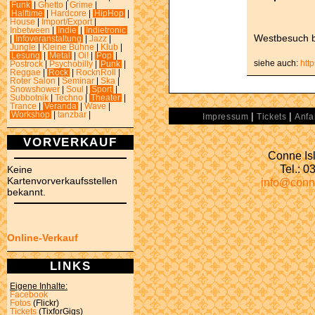
Funk
|
Ghetto
|
Grime
|
Halftime
|
Hardcore
|
HipHop
|
House
|
Import/Export
|
Inbetween
|
Indie
|
Indietronic
Westbesuch be
|
Infoveranstaltung
|
Jazz
|
Jungle
|
Kleine Bühne
|
Klub
|
Lesung
|
Metal
|
Oi!
|
Pop
|
siehe auch:
htt
Postrock
|
Psychobilly
|
Punk
|
Reggae
|
Rock
|
RocknRoll
|
Roter Salon
|
Seminar
|
Ska
|
Snowshower
|
Soul
|
Sport
|
Subbotnik
|
Techno
|
Theater
|
Trance
|
Veranda
|
Wave
|
|
|
Workshop
|
tanzbar
|
Impressum
Tickets
Anfa
VORVERKAUF
Conne Isl
Tel.: 
Keine
Kartenvorverkaufsstellen
info@conn
bekannt.
Online-Verkauf
LINKS
Eigene Inhalte:
Facebook
Fotos
(Flickr)
Tickets
(TixforGigs)