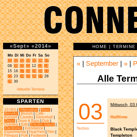
«
Sept
»
«
2014
»
HOME
|
TERMINE
Mo Di Mi Do Fr Sa So 
01
02
03
04
05
06
07
«
|
September
|
»
|
P
08 
09
10
11
 12 
13
14
15 16 
17
18
19
20
21
Alle Term
22
 23 
24
25
26
27
29
 30 
Aktuelle Termine
SPARTEN
03
Mittwoch, 03.
25YRS
|
Alternative
|
Bass
|
Benefiz
|
Brunch
|
Café-
Halftime
Konzert
|
Country
|
Dancehall
|
Disco
|
Drum & Bass
|
Dub
|
Dubstep
|
Edit
|
Electric island
|
Electronic
|
Eurodance
|
Techno
Black Templ
Experimental
|
Feat.Fem
|
Film
|
Templeton
Filmquiz
|
Folk
|
Footwork
|