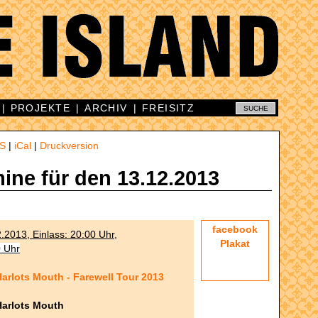
|
PROJEKTE
|
ARCHIV
|
FREISITZ
S
|
iCal
|
Druckversion
mine für den 13.12.2013
facebook
2.2013, Einlass: 20:00 Uhr,
Plakat
0 Uhr
arlots Mouth - Farewell Tour 2013
Harlots Mouth