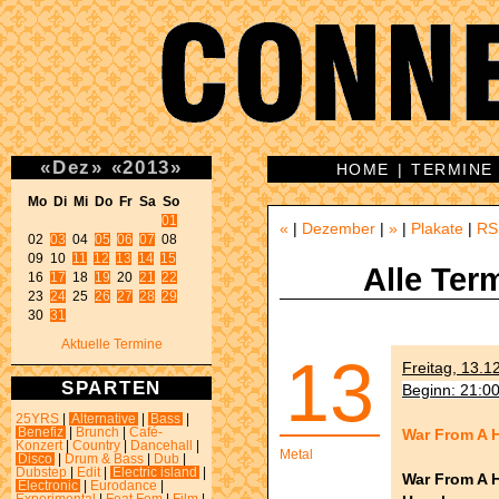
«
Dez
»
«
2013
»
HOME
|
TERMINE
Mo Di Mi Do Fr Sa So 
01
«
|
Dezember
|
»
|
Plakate
|
RS
02 
03
 04 
05
06
07
 08 

09 10 
11
12
13
14
15
Alle Ter
16 
17
 18 
19
 20 
21
22
23 
24
 25 
26
27
28
29
30 
31
Aktuelle Termine
13
Freitag, 13.1
SPARTEN
Beginn: 21:0
25YRS
|
Alternative
|
Bass
|
War From A H
Benefiz
|
Brunch
|
Café-
Konzert
|
Country
|
Dancehall
|
Metal
Disco
|
Drum & Bass
|
Dub
|
Dubstep
|
Edit
|
Electric island
|
War From A 
Electronic
|
Eurodance
|