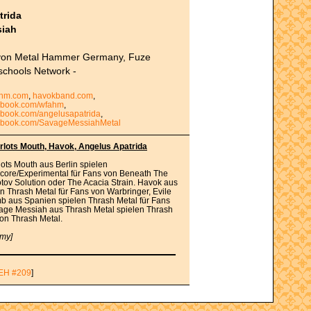
trida
siah
t von Metal Hammer Germany, Fuze
schools Network -
hm.com
,
havokband.com
,
cebook.com/wfahm
,
ebook.com/angelusapatrida
,
cebook.com/SavageMessiahMetal
lots Mouth, Havok, Angelus Apatrida
ots Mouth aus Berlin spielen
core/Experimental für Fans von Beneath The
ov Solution oder The Acacia Strain. Havok aus
n Thrash Metal für Fans von Warbringer, Evile
 aus Spanien spielen Thrash Metal für Fans
age Messiah aus Thrash Metal spielen Thrash
von Thrash Metal.
my]
EH #209
]