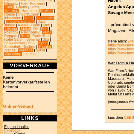
Havok
Experimental
|
Feat.Fem
|
Film
|
Filmquiz
|
Folk
|
Footwork
|
Angelus Apa
Funk
|
Ghetto
|
Grime
|
Halftime
|
Hardcore
|
HipHop
|
Savage Mes
House
|
Import/Export
|
Inbetween
|
Indie
|
Indietronic
|
Infoveranstaltung
|
Jazz
|
- präsentier
Jungle
|
Kleine Bühne
|
Klub
|
Lesung
|
Metal
|
Oi!
|
Pop
|
Magazine, All
Postrock
|
Psychobilly
|
Punk
|
Reggae
|
Rock
|
RocknRoll
|
Roter Salon
|
Seminar
|
Ska
|
siehe auch:
wfa
Snowshower
|
Soul
|
Sport
|
https://www.fa
Subbotnik
|
Techno
|
Theater
|
https://www.fac
Trance
|
Veranda
|
Wave
|
https://www.fa
Workshop
|
tanzbar
|
War From A Har
VORVERKAUF
War From A Harl
Deathcore/Math
Keine
Massacre, Molot
Kartenvorverkaufsstellen
Colorado spiele
bekannt.
oder Gama Bomb
von Havok. Sav
Metal für Fans 
[anonymous tim
Online-Verkauf
LINKS
[aus dem
CEE I
Eigene Inhalte:
Facebook
Fotos
(Flickr)