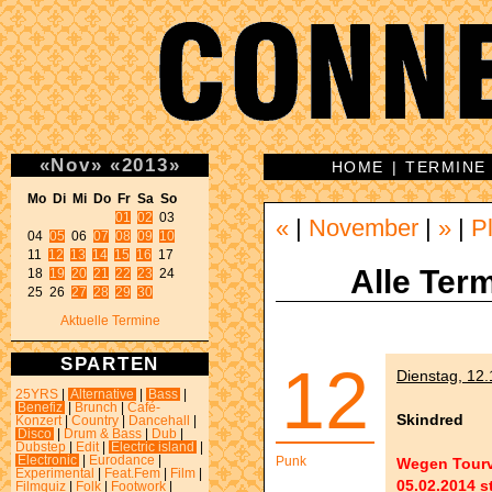
«
Nov
»
«
2013
»
HOME
|
TERMINE
Mo Di Mi Do Fr Sa So 
01
02
 03 

«
|
November
|
»
|
P
04 
05
 06 
07
08
09
10
11 
12
13
14
15
16
 17 

Alle Term
18 
19
20
21
22
23
 24 

25 26 
27
28
29
30
Aktuelle Termine
SPARTEN
12
Dienstag, 12.
25YRS
|
Alternative
|
Bass
|
Benefiz
|
Brunch
|
Café-
Skindred
Konzert
|
Country
|
Dancehall
|
Disco
|
Drum & Bass
|
Dub
|
Dubstep
|
Edit
|
Electric island
|
Electronic
|
Eurodance
|
Punk
Wegen Tourv
Experimental
|
Feat.Fem
|
Film
|
05.02.2014 st
Filmquiz
|
Folk
|
Footwork
|