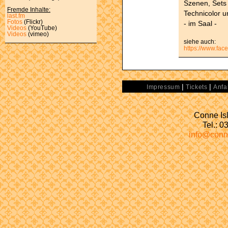
Szenen, Sets 
Fremde Inhalte:
Technicolor u
last.fm
Fotos
(Flickr)
- im Saal -
Videos
(YouTube)
Videos
(vimeo)
siehe auch:
https://www.fa
|
|
Impressum
Tickets
Anfa
Conne Isl
Tel.: 
info@conn