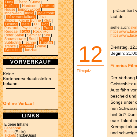
Funk
|
Ghetto
|
Grime
|
Halftime
|
Hardcore
|
HipHop
|
House
|
Import/Export
|
- präsentiert
Inbetween
|
Indie
|
Indietronic
laut.de -
|
Infoveranstaltung
|
Jazz
|
Jungle
|
Kleine Bühne
|
Klub
|
Lesung
|
Metal
|
Oi!
|
Pop
|
siehe auch:
ski
Postrock
|
Psychobilly
|
Punk
|
https://www.fac
Reggae
|
Rock
|
RocknRoll
|
Roter Salon
|
Seminar
|
Ska
|
https://www.face
Snowshower
|
Soul
|
Sport
|
Subbotnik
|
Techno
|
Theater
|
12
Trance
|
Veranda
|
Wave
|
Dienstag, 12.
Workshop
|
tanzbar
|
Beginn: 21:0
VORVERKAUF
Filmriss Fil
Filmquiz
Keine
Der Vorhang h
Kartenvorverkaufsstellen
bekannt.
Geistesblitz u
Auto fährt vor,
bescheid und 
Songs unter 
Online-Verkauf
nen Schwarze
hinhört? Dann
LINKS
euer Talent m
Eigene Inhalte:
Krempel aktue
Facebook
Fotos
(Flickr)
und schwelge
Tickets
(TixforGigs)