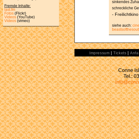
sinkendes Zuha
Fremde Inhalte:
schreckliche Ge
last.fm
Fotos
(Flickr)
- Freilichtki
Videos
(YouTube)
Videos
(vimeo)
siehe auch:
cin
beastsofthesou
|
|
Impressum
Tickets
Anfa
Conne Isl
Tel.: 
info@conn