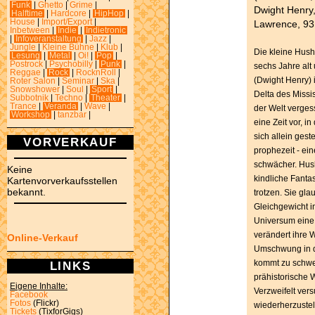
Funk
|
Ghetto
|
Grime
|
Dwight Henry,
Halftime
|
Hardcore
|
HipHop
|
House
|
Import/Export
|
Lawrence, 93
Inbetween
|
Indie
|
Indietronic
|
Infoveranstaltung
|
Jazz
|
Jungle
|
Kleine Bühne
|
Klub
|
Die kleine Hush
Lesung
|
Metal
|
Oi!
|
Pop
|
Postrock
|
Psychobilly
|
Punk
|
sechs Jahre alt
Reggae
|
Rock
|
RocknRoll
|
(Dwight Henry) 
Roter Salon
|
Seminar
|
Ska
|
Snowshower
|
Soul
|
Sport
|
Delta des Missi
Subbotnik
|
Techno
|
Theater
|
Trance
|
Veranda
|
Wave
|
der Welt verges
Workshop
|
tanzbar
|
eine Zeit vor, i
sich allein geste
VORVERKAUF
prophezeit - ei
schwächer. Hush
Keine
kindliche Fanta
Kartenvorverkaufsstellen
bekannt.
trotzen. Sie gla
Gleichgewicht i
Universum eine 
verändert ihre 
Online-Verkauf
Umschwung in de
kommt zu schwe
LINKS
prähistorische
Eigene Inhalte:
Verzweifelt vers
Facebook
Fotos
(Flickr)
wiederherzustel
Tickets
(TixforGigs)