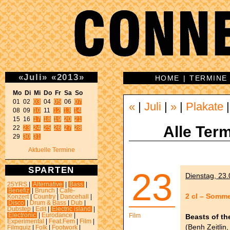
«
Juli
»
«
2013
»
HOME
|
TERMINE
Mo Di Mi Do Fr Sa So 

01 02 
03
 04 
05
 06 
07
«
|
Juli
|
»
|
Plakate
08 09 
10
 11 
12
13
14
15 16 
17
18
19
20
21
Alle Term
22 
23
24
25
26
27
28
29 
30
31
Aktuelle Termine
SPARTEN
23
Dienstag, 23.
25YRS
|
Alternative
|
Bass
|
Benefiz
|
Brunch
|
Café-
2 cl – Somme
Konzert
|
Country
|
Dancehall
|
Disco
|
Drum & Bass
|
Dub
|
Dubstep
|
Edit
|
Electric island
|
Electronic
|
Eurodance
|
Film
Beasts of th
Experimental
|
Feat.Fem
|
Film
|
(Benh Zeitlin
Filmquiz
|
Folk
|
Footwork
|