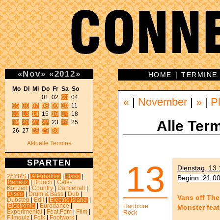
«
Nov
»
«
2012
»
HOME
|
TERMINE
Mo Di Mi Do Fr Sa So 
01 02 
03
«
|
November
|
»
|
P
05
06
07
08
09
10
12
13
14
 15 
16
17
Alle Term
19
20
21
22
 23 
24
 25 

26 27 
28
29
30
Aktuelle Termine
SPARTEN
13
Dienstag, 13.
25YRS
|
Alternative
|
Bass
|
Beginn: 21:0
Benefiz
|
Brunch
|
Café-
Konzert
|
Country
|
Dancehall
|
Disco
|
Drum & Bass
|
Dub
|
Vans off The
Dubstep
|
Edit
|
Electric island
|
Electronic
|
Eurodance
|
Hardcore
Monster feat
Experimental
|
Feat.Fem
|
Film
|
Rock
Filmquiz
|
Folk
|
Footwork
|