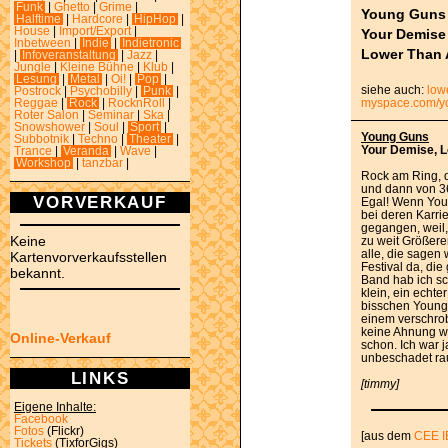
Funk
|
Ghetto
|
Grime
|
Young Guns
Halftime
|
Hardcore
|
HipHop
|
House
|
Import/Export
|
Your Demise
Inbetween
|
Indie
|
Indietronic
Lower Than A
|
Infoveranstaltung
|
Jazz
|
Jungle
|
Kleine Bühne
|
Klub
|
Lesung
|
Metal
|
Oi!
|
Pop
|
siehe auch:
low
Postrock
|
Psychobilly
|
Punk
|
myspace.com/y
Reggae
|
Rock
|
RocknRoll
|
Roter Salon
|
Seminar
|
Ska
|
Snowshower
|
Soul
|
Sport
|
Young Guns
Subbotnik
|
Techno
|
Theater
|
Your Demise, L
Trance
|
Veranda
|
Wave
|
Workshop
|
tanzbar
|
Rock am Ring, di
und dann von 3
VORVERKAUF
Egal! Wenn Youn
bei deren Karri
gegangen, weil, 
Keine
zu weit Größerem
alle, die sagen
Kartenvorverkaufsstellen
Festival da, die
bekannt.
Band hab ich s
klein, ein echt
bisschen Young 
einem verschro
keine Ahnung wi
Online-Verkauf
schon. Ich war j
unbeschadet rau
LINKS
[timmy]
Eigene Inhalte:
Facebook
Fotos
(Flickr)
[aus dem
CEE I
Tickets
(TixforGigs)