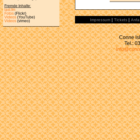
Fremde Inhalte:
last.fm
Fotos
(Flickr)
Videos
(YouTube)
|
|
Impressum
Tickets
Anfa
Videos
(vimeo)
Conne Isl
Tel.: 
info@conn