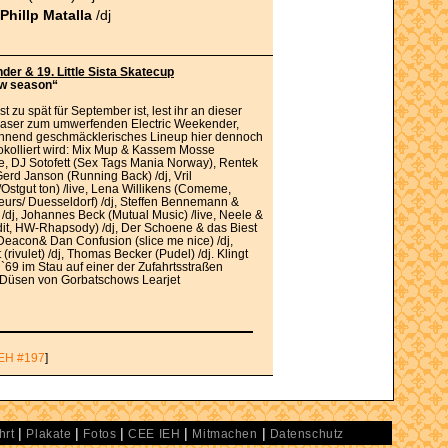
Phillp Matalla
/dj
der & 19. Little Sista Skatecup
ew season“
 zu spät für September ist, lest ihr an dieser
Teaser zum umwerfenden Electric Weekender,
hnend geschmäcklerisches Lineup hier dennoch
otokolliert wird: Mix Mup & Kassem Mosse
ive, DJ Sotofett (Sex Tags Mania Norway), Rentek
Gerd Janson (Running Back) /dj, Vril
/Ostgut ton) /live, Lena Willikens (Comeme,
urs/ Duesseldorf) /dj, Steffen Bennemann &
 /dj, Johannes Beck (Mutual Music) /live, Neele &
edit, HW-Rhapsody) /dj, Der Schoene & das Biest
 Deacon& Dan Confusion (slice me nice) /dj,
(rivulet) /dj, Thomas Becker (Pudel) /dj. Klingt
`69 im Stau auf einer der Zufahrtsstraßen
e Düsen von Gorbatschows Learjet
EH #197
]
|
|
|
|
|
hrt
Plakate
Fotos
CEE IEH
Mitmachen
Datenschutz