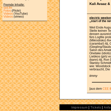
Kali Avaaz & 
Fremde Inhalte:
last.fm
Fotos
(Flickr)
Videos
(YouTube)
Videos
(vimeo)
electric weeken
„start of the n
Weil Ende August
Stelle keinen 
dessen auszeic
fürs Logfile pr
(Mikrodisko) /l
(caramba!) /dj, 
(Giegling/Staub
Salon des Amate
Onetake (idiots)
Liebkos (girlz 
(kann) /dj, Ron
Stanley Schmidt 
wie: Woodstock 
verbraucht, Di
timmy
[aus dem
CEE I
|
|
Impressum
Tickets
Anfa