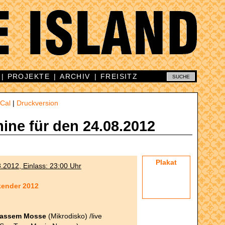
|
PROJEKTE
|
ARCHIV
|
FREISITZ
iCal
|
Druckversion
mine für den 24.08.2012
Plakat
8.2012, Einlass: 23:00 Uhr
kender 2012
Kassem Mosse
(Mikrodisko) /live