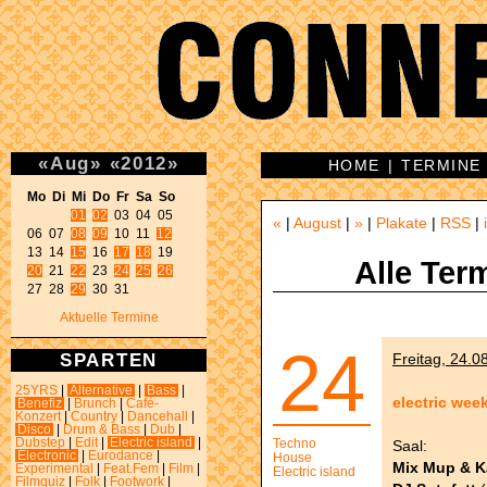
«
Aug
»
«
2012
»
HOME
|
TERMINE
Mo Di Mi Do Fr Sa So 
01
02
 03 04 05 

«
|
August
|
»
|
Plakate
|
RSS
|
06 07 
08
09
 10 11 
12
13 14 
15
 16 
17
18
Alle Ter
20
 21 
22
 23 
24
25
26
27 28 
29
 30 31 
Aktuelle Termine
24
SPARTEN
Freitag, 24.0
25YRS
|
Alternative
|
Bass
|
electric wee
Benefiz
|
Brunch
|
Café-
Konzert
|
Country
|
Dancehall
|
Disco
|
Drum & Bass
|
Dub
|
Dubstep
|
Edit
|
Electric island
|
Techno
Saal:
Electronic
|
Eurodance
|
House
Mix Mup & 
Experimental
|
Feat.Fem
|
Film
|
Electric island
Filmquiz
|
Folk
|
Footwork
|