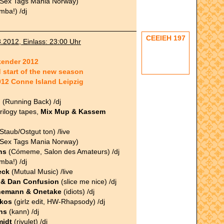
Sex Tags Mania Norway)
mba!) /dj
CEEIEH 197
8.2012, Einlass: 23:00 Uhr
kender 2012
 start of the new season
2012 Conne Island Leipzig
n
(Running Back) /dj
trilogy tapes,
Mix Mup & Kassem
Staub/Ostgut ton) /live
Sex Tags Mania Norway)
ns
(Cómeme, Salon des Amateurs) /dj
mba!) /dj
eck
(Mutual Music) /live
& Dan Confusion
(slice me nice) /dj
nemann & Onetake
(idiots) /dj
bkos
(girlz edit, HW-Rhapsody) /dj
ns
(kann) /dj
midt
(rivulet) /dj