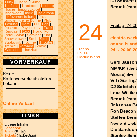
DJ Sotofett
(
Funk
|
Ghetto
|
Grime
|
Halftime
|
Hardcore
|
HipHop
|
Rentek
(cara
House
|
Import/Export
|
Inbetween
|
Indie
|
Indietronic
|
Infoveranstaltung
|
Jazz
|
Jungle
|
Kleine Bühne
|
Klub
|
24
Lesung
|
Metal
|
Oi!
|
Pop
|
Freitag, 24.0
Postrock
|
Psychobilly
|
Punk
|
Reggae
|
Rock
|
RocknRoll
|
Roter Salon
|
Seminar
|
Ska
|
electric wee
Snowshower
|
Soul
|
Sport
|
Subbotnik
|
Techno
|
Theater
|
conne island
Trance
|
Veranda
|
Wave
|
Techno
24. - 26.08.
Workshop
|
tanzbar
|
House
Electric island
VORVERKAUF
Gerd Janso
MM/KM
(the 
Keine
Mosse
) /live
Kartenvorverkaufsstellen
Vril
(Giegling/
bekannt.
DJ Sotofett
(
Lena Willike
Rentek
(cara
Online-Verkauf
Johannes B
Ron Deacon 
LINKS
Steffen Ben
Neele & Lie
Eigene Inhalte:
Facebook
Die Sanddor
Fotos
(Flickr)
Stanley Sch
Tickets
(TixforGigs)