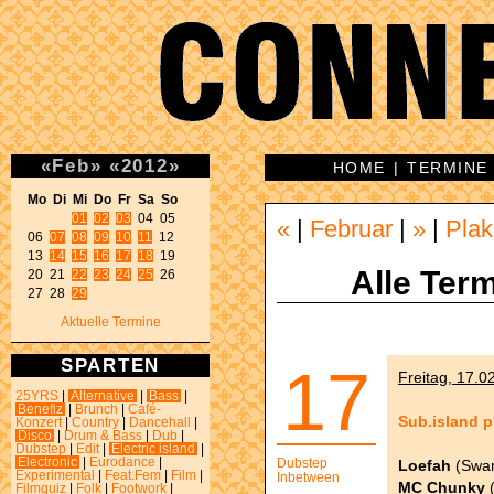
«
Feb
»
«
2012
»
HOME
|
TERMINE
Mo Di Mi Do Fr Sa So 
01
02
03
 04 05 

«
|
Februar
|
»
|
Plak
06 
07
08
09
10
11
 12 

13 
14
15
16
17
18
 19 

Alle Term
20 21 
22
23
24
25
 26 

27 28 
29
Aktuelle Termine
SPARTEN
17
Freitag, 17.0
25YRS
|
Alternative
|
Bass
|
Benefiz
|
Brunch
|
Café-
Sub.island 
Konzert
|
Country
|
Dancehall
|
Disco
|
Drum & Bass
|
Dub
|
Dubstep
|
Edit
|
Electric island
|
Electronic
|
Eurodance
|
Dubstep
Loefah
(Swam
Experimental
|
Feat.Fem
|
Film
|
Inbetween
MC Chunky
(
Filmquiz
|
Folk
|
Footwork
|