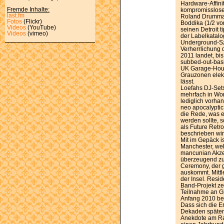
Hardware-Affini
Fremde Inhalte:
kompromisslose
last.fm
Roland Drummac
Fotos
(Flickr)
Boddika (1/2 von
Videos
(YouTube)
seinen Detroit t
Videos
(vimeo)
der Labelkatalo
Underground-Sz
Verherrlichung 
2011 landet, bis
subbed-out-basi
UK Garage-House
Grauzonen elekt
lässt.
Loefahs DJ-Sets
mehrfach in Wor
lediglich vorha
neo apocalyptic
die Rede, was 
werden sollte, s
als Future Retr
beschrieben wir
Mit im Gepäck 
Manchester, we
mancunian Akze
überzeugend zu 
Ceremony, der 
auskommt. Mittl
der Insel. Resi
Band-Projekt ze
Teilnahme an G
Anfang 2010 be
Dass sich die E
Dekaden später 
Anekdote am Ran