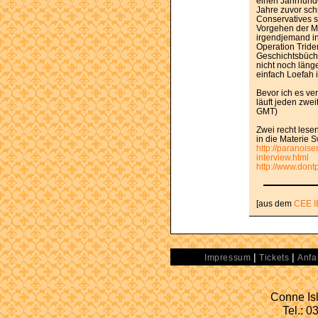
einen Jahrhunde
Jahre zuvor sch
Conservatives s
Vorgehen der Me
irgendjemand in
Operation Tride
Geschichtsbüch
nicht noch läng
einfach Loefah i
Bevor ich es v
läuft jeden zwe
GMT)
Zwei recht lesen
in die Materie
http://paranois
interview.html
http://www.dont
[aus dem
CEE I
|
|
Impressum
Tickets
Anfa
Conne Isl
Tel.: 