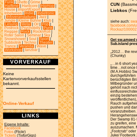
Funk
|
Ghetto
|
Grime
|
CUN
(Bassme
Halftime
|
Hardcore
|
HipHop
|
House
|
Import/Export
|
Liebkos
(Fre
Inbetween
|
Indie
|
Indietronic
|
Infoveranstaltung
|
Jazz
|
Jungle
|
Kleine Bühne
|
Klub
|
siehe auch:
sw
Lesung
|
Metal
|
Oi!
|
Pop
|
facebook.com/u
Postrock
|
Psychobilly
|
Punk
|
Rockaz/10000
Reggae
|
Rock
|
RocknRoll
|
Roter Salon
|
Seminar
|
Ska
|
Snowshower
|
Soul
|
Sport
|
Get sw.amped 
Subbotnik
|
Techno
|
Theater
|
Sub.island pr
Trance
|
Veranda
|
Wave
|
Workshop
|
tanzbar
|
„2012… the revo
(Chunky)
VORVERKAUF
„…in 6 short yea
time…not once 
(M.A.Hobbs) Sw
Keine
durchgeführten 
Kartenvorverkaufsstellen
berüchtigten Br
bekannt.
Mitbegründer u
gehört nach nic
einflussreichst
einzig bestehen
veröffentlichen
Online-Verkauf
Rauch aufgehen
pushen und dam
voranzutreiben.
LINKS
Herangehenswei
Der Swamp 81-S
zu greifen, eine
Eigene Inhalte:
auszumachen. M
Facebook
„Footcrab“ ode
Fotos
(Flickr)
Juke/ Footwork
Tickets
(TixforGigs)