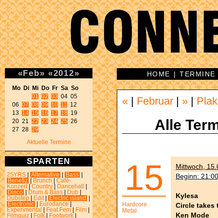
«
Feb
»
«
2012
»
HOME
|
TERMINE
Mo Di Mi Do Fr Sa So 
01
02
03
 04 05 

«
|
Februar
|
»
|
Plak
06 
07
08
09
10
11
 12 

13 
14
15
16
17
18
 19 

Alle Term
20 21 
22
23
24
25
 26 

27 28 
29
Aktuelle Termine
SPARTEN
15
Mittwoch, 15.
25YRS
|
Alternative
|
Bass
|
Beginn: 21:0
Benefiz
|
Brunch
|
Café-
Konzert
|
Country
|
Dancehall
|
Disco
|
Drum & Bass
|
Dub
|
Kylesa
Dubstep
|
Edit
|
Electric island
|
Electronic
|
Eurodance
|
Hardcore
Circle takes
Experimental
|
Feat.Fem
|
Film
|
Metal
Ken Mode
Filmquiz
|
Folk
|
Footwork
|