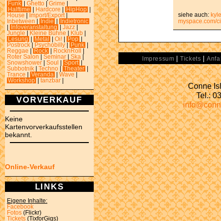
Funk
|
Ghetto
|
Grime
|
Halftime
|
Hardcore
|
HipHop
|
siehe auch:
kyl
House
|
Import/Export
|
myspace.com/ci
Inbetween
|
Indie
|
Indietronic
|
Infoveranstaltung
|
Jazz
|
Jungle
|
Kleine Bühne
|
Klub
|
Lesung
|
Metal
|
Oi!
|
Pop
|
Postrock
|
Psychobilly
|
Punk
|
Reggae
|
Rock
|
RocknRoll
|
Roter Salon
|
Seminar
|
Ska
|
|
|
Impressum
Tickets
Anfa
Snowshower
|
Soul
|
Sport
|
Subbotnik
|
Techno
|
Theater
|
Trance
|
Veranda
|
Wave
|
Workshop
|
tanzbar
|
Conne Isl
Tel.: 
VORVERKAUF
info@conn
Keine
Kartenvorverkaufsstellen
bekannt.
Online-Verkauf
LINKS
Eigene Inhalte:
Facebook
Fotos
(Flickr)
Tickets
(TixforGigs)