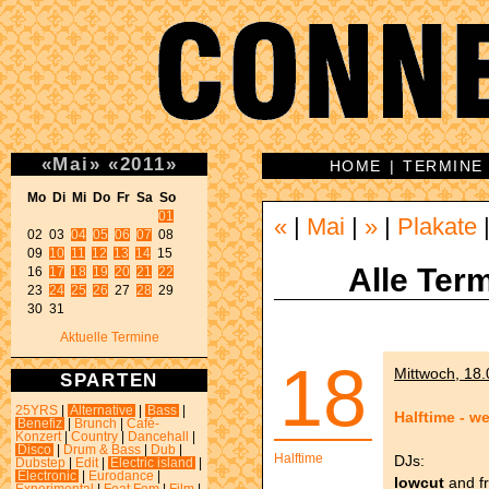
«
Mai
»
«
2011
»
HOME
|
TERMINE
Mo Di Mi Do Fr Sa So 
01
«
|
Mai
|
»
|
Plakate
02 03 
04
05
06
07
 08 

09 
10
11
12
13
14
 15 

Alle Term
16 
17
18
19
20
21
22
23 
24
25
26
 27 
28
 29 

30 31 
Aktuelle Termine
18
Mittwoch, 18.
SPARTEN
25YRS
|
Alternative
|
Bass
|
Halftime - 
Benefiz
|
Brunch
|
Café-
Konzert
|
Country
|
Dancehall
|
Disco
|
Drum & Bass
|
Dub
|
Halftime
DJs:
Dubstep
|
Edit
|
Electric island
|
Electronic
|
Eurodance
|
lowcut
and fr