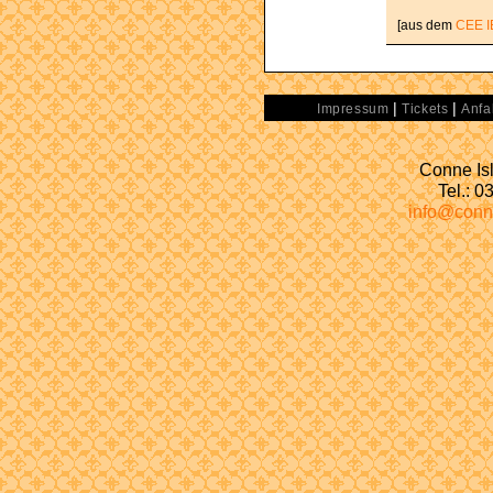
[aus dem
CEE I
|
|
Impressum
Tickets
Anfa
Conne Isl
Tel.: 
info@conn