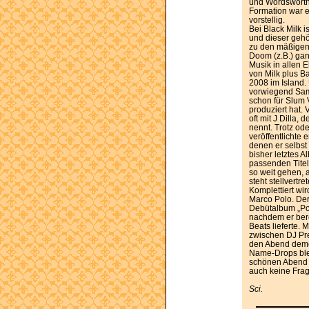
und Wordsworth)
Formation war e
vorstellig.
Bei Black Milk i
und dieser gehö
zu den mäßigen
Doom (z.B.) gan
Musik in allen 
von Milk plus Ba
2008 im Island. 
vorwiegend Sam
schon für Slum 
produziert hat.
oft mit J Dilla,
nennt. Trotz od
veröffentlichte 
denen er selbst 
bisher letztes 
passenden Titel
so weit gehen, a
steht stellvertre
Komplettiert wi
Marco Polo. De
Debütalbum „Por
nachdem er bere
Beats lieferte.
zwischen DJ Pr
den Abend deme
Name-Drops ble
schönen Abend 
auch keine Frag
Sci.