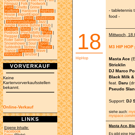
Experimental
|
Feat.Fem
|
Film
|
Filmquiz
|
Folk
|
Footwork
|
Funk
|
Ghetto
|
Grime
|
- tabletennis 
Halftime
|
Hardcore
|
HipHop
|
House
|
Import/Export
|
food -
Inbetween
|
Indie
|
Indietronic
|
Infoveranstaltung
|
Jazz
|
Jungle
|
Kleine Bühne
|
Klub
|
Lesung
|
Metal
|
Oi!
|
Pop
|
18
Postrock
|
Psychobilly
|
Punk
|
Mittwoch, 18.
Reggae
|
Rock
|
RocknRoll
|
Roter Salon
|
Seminar
|
Ska
|
Snowshower
|
Soul
|
Sport
|
M3 HIP HOP 
Subbotnik
|
Techno
|
Theater
|
Trance
|
Veranda
|
Wave
|
Workshop
|
tanzbar
|
HipHop
Masta Ace
(
Stricklin
VORVERKAUF
DJ Marco Po
Black Milk &
Keine
Kartenvorverkaufsstellen
feat.
Daru
(d
bekannt.
Pseudo Sla
Support:
DJ S
Online-Verkauf
siehe auch:
mys
myspace.com/ma
LINKS
Masta Ace, Blac
Eigene Inhalte:
Facebook
Es gibt eine Han
Fotos
(Flickr)