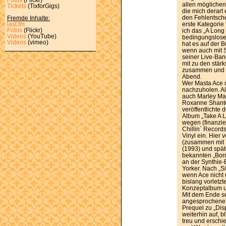
allen möglichen
Tickets
(TixforGigs)
die mich derart
den Fehlentsche
Fremde Inhalte:
erste Kategorie 
last.fm
Fotos
(Flickr)
ich das „A Lon
Videos
(YouTube)
bedingungslose f
Videos
(vimeo)
hat es auf der B
wenn auch mit St
seiner Live-Ban
mit zu den stär
zusammen und d
Abend.
Wer Masta Ace n
nachzuholen. Al
auch Marley Mar
Roxanne Shanté
veröffentlichte 
Album „Take A L
wegen (finanziel
Chillin` Record
Vinyl ein. Hier 
(zusammen mit 
(1993) und späte
bekannten „Born 
an der Synthie
Yorker. Nach „S
wenn Ace nicht 
bislang vorletzt
Konzeptalbum un
Mit dem Ende se
angesprochene 
Prequel zu „Disp
weiterhin auf, b
treu und erschie