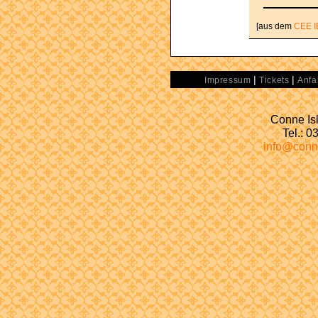
[aus dem
CEE I
|
|
Impressum
Tickets
Anfa
Conne Isl
Tel.: 
info@conn