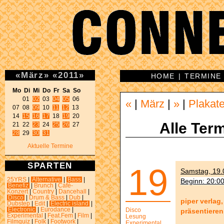
«
März
»
«
2011
»
HOME
|
TERMINE
Mo Di Mi Do Fr Sa So 
01 
02
 03 
04
05
 06 

«
|
März
|
»
|
Plakat
07 08 
09
 10 
11
12
 13 

14 
15
16
17
 18 
19
 20 

Alle Term
21 22 
23
 24 
25
26
28
 29 
30
31
Aktuelle Termine
SPARTEN
19
Samstag, 19.0
25YRS
|
Alternative
|
Bass
|
Beginn: 20:0
Benefiz
|
Brunch
|
Café-
Konzert
|
Country
|
Dancehall
|
Disco
|
Drum & Bass
|
Dub
|
piper verlag
Dubstep
|
Edit
|
Electric island
|
Electronic
|
Eurodance
|
Disco
präsentieren
Experimental
|
Feat.Fem
|
Film
|
Lesung
Filmquiz
|
Folk
|
Footwork
|
Experimental