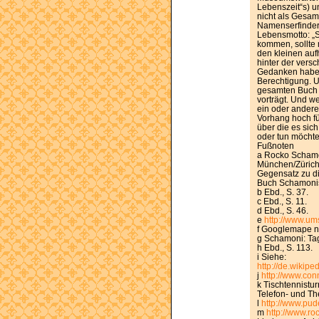
Lebenszeit“s) u
nicht als Gesam
Namenserfindert
Lebensmotto: „S
kommen, sollte 
den kleinen auf
hinter der vers
Gedanken haben
Berechtigung. U
gesamten Buch 
vorträgt. Und w
ein oder anderen
Vorhang hoch fü
über die es sich
oder tun möchte.
Fußnoten
a Rocko Schamo
München/Zürich:
Gegensatz zu di
Buch Schamonis
b Ebd., S. 37.
c Ebd., S. 11.
d Ebd., S. 46.
e
http://www.um
f Googlemape na
g Schamoni: Tag
h Ebd., S. 113.
i Siehe:
http://de.wikip
j
http://www.con
k Tischtennistu
Telefon- und The
l
http://www.pud
m
http://www.r