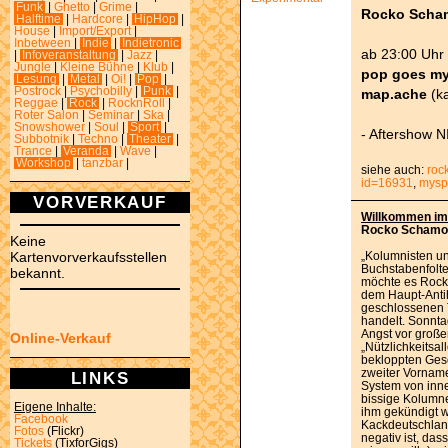
Funk
|
Ghetto
|
Grime
|
Rocko Scha
Halftime
|
Hardcore
|
HipHop
|
House
|
Import/Export
|
Inbetween
|
Indie
|
Indietronic
ab 23:00 Uhr 
|
Infoveranstaltung
|
Jazz
|
Jungle
|
Kleine Bühne
|
Klub
|
pop goes my
Lesung
|
Metal
|
Oi!
|
Pop
|
Postrock
|
Psychobilly
|
Punk
|
map.ache
(k
Reggae
|
Rock
|
RocknRoll
|
Roter Salon
|
Seminar
|
Ska
|
Snowshower
|
Soul
|
Sport
|
- Aftershow N
Subbotnik
|
Techno
|
Theater
|
Trance
|
Veranda
|
Wave
|
Workshop
|
tanzbar
|
siehe auch:
roc
id=16931
,
mysp
VORVERKAUF
Willkommen im 
Rocko Schamoni
Keine
Kartenvorverkaufsstellen
„Kolumnisten un
Buchstabenfolte
bekannt.
möchte es Rock
dem Haupt-Anti
geschlossenen T
handelt. Sonnta
Angst vor große
Online-Verkauf
„Nützlichkeitsal
bekloppten Ges
zweiter Vorname“
LINKS
System von inne
bissige Kolumne
Eigene Inhalte:
ihm gekündigt wir
Facebook
Kackdeutschlands
Fotos
(Flickr)
negativ ist, das
Tickets
(TixforGigs)