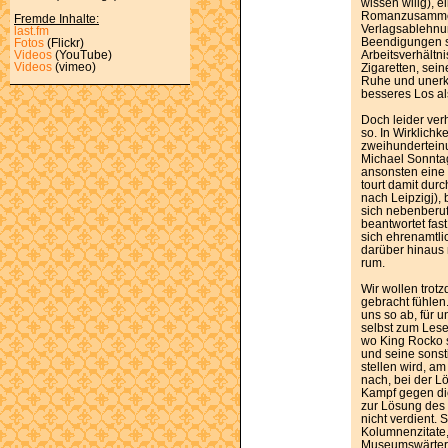
wissen willg), e
Romanzusammen
Fremde Inhalte:
Verlagsablehnu
last.fm
Beendigungen s
Fotos
(Flickr)
Arbeitsverhältni
Videos
(YouTube)
Videos
(vimeo)
Zigaretten, sein
Ruhe und unerka
besseres Los al
Doch leider ver
so. In Wirklichke
zweihundertein
Michael Sonntag
ansonsten eine 
tourt damit dur
nach Leipzigj), 
sich nebenberuf
beantwortet fast
sich ehrenamtli
darüber hinaus
rum.
Wir wollen trot
gebracht fühlen
uns so ab, für 
selbst zum Lese
wo King Rocko 
und seine sonst
stellen wird, a
nach, bei der L
Kampf gegen die
zur Lösung des
nicht verdient. 
Kolumnenzitate,
Museumswärter-E