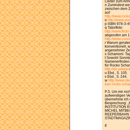
Lieder zum Anhö
n Zumindest wen
zwischen dem 2
auf:
http://www.roc
o
http://www.y
p ISBN 978-3-4
q Tatortfoto:
http://www.flic
abgerufen am 15
http://www.con
r Warum geraten
konventionell, 
angenehmer Zei
s Schamoni: Tag
t Sowohl Sonnta
Namenerfinden.
für Rocko Scham
http://de.wikip
u Ebd., S. 105.
v Ebd., S. 244.
w
http://www.st
tuer-rocko-scha
P.S. Um mir nic
aufwendigen Ve
übernehme ich 
Besprechung:
INSTITUTION
MICHEL MITB
REEPERBAHN 
STADTMAGAZI
fl.