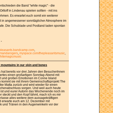
ntschieden die Band "white magic" - die
Ortloff in Lindenau spielen sollten - mit ins
men. Es erwartet euch somit ein weiterer
ct in angemessener sonntäglicher Atmosphere im
afe. Die Schublade und Postland laden spontan
 -
pleasants.bandcamp.com
,
mandarogers
,
myspace.com/thepleasantsmusic
,
hitemagicmusic
e mountains in our skin and bones
hat bereits vor drei Jahren den BesucherInnen
ertes einen großartigen Sonntag-Abend mit
t und großen Emotionen im Conne Island
 kommt sie mit ihrem Gemeinschaftsprojekt The
ike Matta zurück und wird wieder für einen
henabschluss sorgen. Und weil auch heute
ist und eurer Autorin das Wochenende noch im
 steckt und den Kopf lähmt, mach ich es mir
rlasse alles weitere dem aussagekräftigen
d erwarte euch am 12. Dezember mit
ck und Tränen in den Augenwinkeln vor der