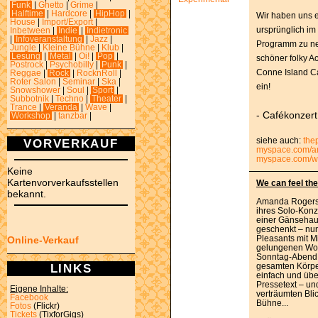
Funk
|
Ghetto
|
Grime
|
Halftime
|
Hardcore
|
HipHop
|
Wir haben uns e
House
|
Import/Export
|
ursprünglich im 
Inbetween
|
Indie
|
Indietronic
|
Infoveranstaltung
|
Jazz
|
Programm zu neh
Jungle
|
Kleine Bühne
|
Klub
|
Lesung
|
Metal
|
Oi!
|
Pop
|
schöner folky A
Postrock
|
Psychobilly
|
Punk
|
Conne Island C
Reggae
|
Rock
|
RocknRoll
|
Roter Salon
|
Seminar
|
Ska
|
ein!
Snowshower
|
Soul
|
Sport
|
Subbotnik
|
Techno
|
Theater
|
Trance
|
Veranda
|
Wave
|
- Cafékonzert
Workshop
|
tanzbar
|
siehe auch:
the
VORVERKAUF
myspace.com/a
myspace.com/w
Keine
Kartenvorverkaufsstellen
We can feel th
bekannt.
Amanda Rogers 
ihres Solo-Konz
einer Gänsehau
geschenkt – nun
Pleasants mit M
Online-Verkauf
gelungenen Woc
Sonntag-Abend 
LINKS
gesamten Körper
einfach und übe
Pressetext – un
Eigene Inhalte:
verträumten Bli
Facebook
Bühne...
Fotos
(Flickr)
Tickets
(TixforGigs)