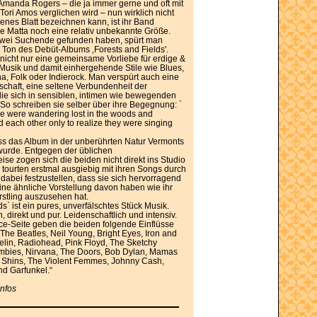
manda Rogers – die ja immer gerne und oft mit
Tori Amos verglichen wird – nun wirklich nicht
enes Blatt bezeichnen kann, ist ihr Band
e Matta noch eine relativ unbekannte Größe.
 zwei Suchende gefunden haben, spürt man
 Ton des Debüt-Albums ‚Forests and Fields'.
t nicht nur eine gemeinsame Vorliebe für erdige &
usik und damit einhergehende Stile wie Blues,
a, Folk oder Indierock. Man verspürt auch eine
haft, eine seltene Verbundenheit der
die sich in sensiblen, intimen wie bewegenden
 So schreiben sie selber über ihre Begegnung: `
ple were wandering lost in the woods and
 each other only to realize they were singing
ss das Album in der unberührten Natur Vermonts
rde. Entgegen der üblichen
e zogen sich die beiden nicht direkt ins Studio
 tourten erstmal ausgiebig mit ihren Songs durch
 dabei festzustellen, dass sie sich hervorragend
ne ähnliche Vorstellung davon haben wie ihr
rstling auszusehen hat.
ds` ist ein pures, unverfälschtes Stück Musik.
, direkt und pur. Leidenschaftlich und intensiv.
ce-Seite geben die beiden folgende Einflüsse
, The Beatles, Neil Young, Bright Eyes, Iron and
lin, Radiohead, Pink Floyd, The Sketchy
ombies, Nirvana, The Doors, Bob Dylan, Mamas
 Shins, The Violent Femmes, Johnny Cash,
d Garfunkel.“
infos