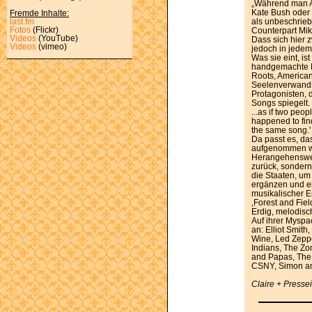
„Während man A
Kate Bush oder 
Fremde Inhalte:
als unbeschrieb
last.fm
Fotos
(Flickr)
Counterpart Mik
Videos
(YouTube)
Dass sich hier
Videos
(vimeo)
jedoch in jedem
Was sie eint, is
handgemachte M
Roots, American
Seelenverwandsc
Protagonisten, 
Songs spiegelt.
...as if two peo
happened to find
the same song.'
Da passt es, da
aufgenommen wu
Herangehensweis
zurück, sondern
die Staaten, um
ergänzen und ei
musikalischer E
‚Forest and Fiel
Erdig, melodisch
Auf ihrer Myspa
an: Elliot Smith
Wine, Led Zeppe
Indians, The Z
and Papas, The
CSNY, Simon an
Claire + Presse