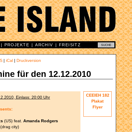
|
PROJEKTE
|
ARCHIV
|
FREISITZ
S
|
iCal
|
Druckversion
mine für den 12.12.2010
CEEIEH 182
2.2010, Einlass: 20:00 Uhr
Plakat
Flyer
sents:
ts
(US) feat.
Amanda Rodgers
(drag city)