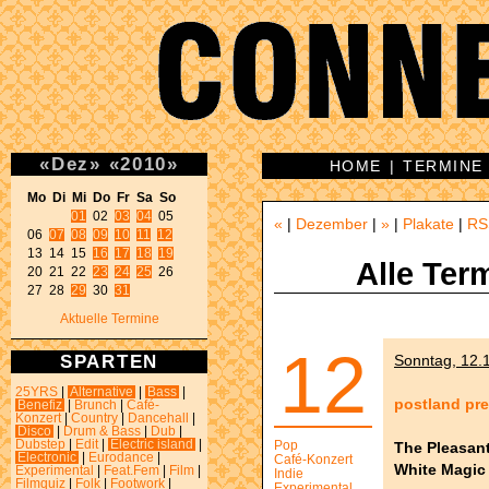
«
Dez
»
«
2010
»
HOME
|
TERMINE
Mo Di Mi Do Fr Sa So 
01
 02 
03
04
 05 

«
|
Dezember
|
»
|
Plakate
|
RS
06 
07
08
09
10
11
12
13 14 15 
16
17
18
19
Alle Ter
20 21 22 
23
24
25
 26 

27 28 
29
 30 
31
Aktuelle Termine
12
SPARTEN
Sonntag, 12.1
25YRS
|
Alternative
|
Bass
|
postland pre
Benefiz
|
Brunch
|
Café-
Konzert
|
Country
|
Dancehall
|
Disco
|
Drum & Bass
|
Dub
|
Dubstep
|
Edit
|
Electric island
|
Pop
The Pleasan
Electronic
|
Eurodance
|
Café-Konzert
White Magic
Experimental
|
Feat.Fem
|
Film
|
Indie
Filmquiz
|
Folk
|
Footwork
|
Experimental