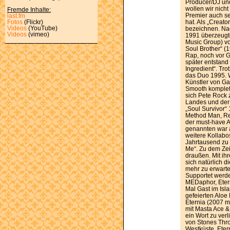
Producer/DJ und
wollen wir nich
Fremde Inhalte:
Premier auch se
last.fm
hat. Als „Creat
Fotos
(Flickr)
Videos
(YouTube)
bezeichnen. Nac
Videos
(vimeo)
1991 überzeugte
Music Group) vo
Soul Brother“ (
Rap, noch vor G
später entstand
Ingredient“. Tr
das Duo 1995. W
Künstler von Gan
Smooth komplett
sich Pete Rock
Landes und der 
„Soul Survivor“
Method Man, Rea
der must-have 
genannten war 
weitere Kollabo
Jahrtausend zu 
Me“. Zu dem Zeit
draußen. Mit i
sich natürlich 
mehr zu erwarten
Supportet werde
MEDaphor, Etern
Mal Gast im Isl
gefeierten Aloe B
Eternia (2007 
mit Masta Ace 
ein Wort zu ver
von Stones Thro
Westküste. Eter