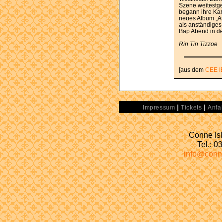
Szene weitestg
begann ihre Kari
neues Album „At
als anständiges
Bap Abend in de
Rin Tin Tizzoe
[aus dem
CEE I
|
|
Impressum
Tickets
Anfa
Conne Isl
Tel.: 
info@conn