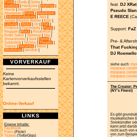
Funk
|
Ghetto
|
Grime
|
feat.
DJ XRa
Halftime
|
Hardcore
|
HipHop
|
House
|
Import/Export
|
Pseudo Sla
Inbetween
|
Indie
|
Indietronic
E REECE
(Cal
|
Infoveranstaltung
|
Jazz
|
Jungle
|
Kleine Bühne
|
Klub
|
Lesung
|
Metal
|
Oi!
|
Pop
|
Postrock
|
Psychobilly
|
Punk
|
Support:
FaZ
Reggae
|
Rock
|
RocknRoll
|
Roter Salon
|
Seminar
|
Ska
|
Snowshower
|
Soul
|
Sport
|
Pre- & Afters
Subbotnik
|
Techno
|
Theater
|
Trance
|
Veranda
|
Wave
|
That Fuckin
Workshop
|
tanzbar
|
DJ Roemello
VORVERKAUF
siehe auch:
mys
myspace.com/m
myspace.com/p
Keine
myspace.com/e
Kartenvorverkaufsstellen
bekannt.
The Creator: 
(NY's Finest)
Online-Verkauf
Es gibt grundsä
LINKS
musikalischen E
Solokünstler o
Eigene Inhalte:
kann jetzt darü
Facebook
nicht auch von 
Fotos
(Flickr)
von zum Beispi
Tickets
(TixforGigs)