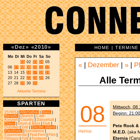
«
Dez
»
«
2010
»
HOME
|
TERMINE
Mo Di Mi Do Fr Sa So 
01
 02 
03
04
 05 

«
|
Dezember
|
»
|
P
06 
07
08
09
10
11
12
13 14 15 
16
17
18
19
Alle Term
20 21 22 
23
24
25
 26 

27 28 
29
 30 
31
Aktuelle Termine
SPARTEN
08
Mittwoch, 08.
25YRS
|
Alternative
|
Bass
|
Beginn: 21:0
Benefiz
|
Brunch
|
Café-
Konzert
|
Country
|
Dancehall
|
Disco
|
Drum & Bass
|
Dub
|
Pete Rock &
Dubstep
|
Edit
|
Electric island
|
Electronic
|
Eurodance
|
HipHop
M.E.D.
(aka M
Experimental
|
Feat.Fem
|
Film
|
Eternia
(Cana
Filmquiz
|
Folk
|
Footwork
|